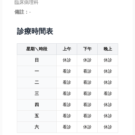
臨床病理科
備註：
-
診療時間表
星期＼時段
上午
下午
晚上
日
休診
休診
休診
一
看診
看診
休診
二
看診
看診
休診
三
看診
看診
看診
四
看診
看診
休診
五
看診
看診
休診
六
看診
休診
休診