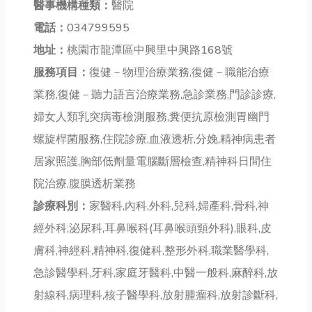
醫事機構種類：
醫院
電話：
034799595
地址：
桃園市龍潭區中興里中興路168號
服務項目：
復健－物理治療業務,復健－職能治療
業務,復健－聽力語言治療業務,急診業務,門診診療,
婦女人類乳突病毒檢測服務,糞便抗原檢測胃幽門
螺旋桿菌服務,住院診療,血液透析,分娩,精神病患者
居家照護,胸部低劑量電腦斷層檢查,精神科日間住
院治療,腹膜透析業務
診療科別：
家醫科,內科,外科,兒科,婦產科,骨科,神
經外科,泌尿科,耳鼻喉科(耳鼻喉頭頸外科),眼科,皮
膚科,神經科,精神科,復健科,整形外科,職業醫學科,
急診醫學科,牙科,家庭牙醫科,中醫一般科,麻醉科,放
射線科,病理科,核子醫學科,放射腫瘤科,放射診斷科,