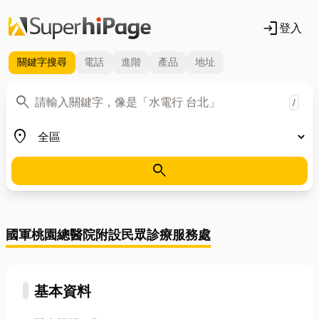
login
登入
關鍵字
搜尋
電話
進階
產品
地址
關鍵字
search
/
地區
place
search
國軍桃園總醫院附設民眾診療服務處
基本資料