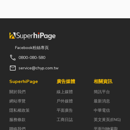
率
完工後密閉性
「七夕情人節
責緊緊抓牢每
提高，若沒有
是什麼時
一個旋轉切削
同步規劃空氣
候？」、「七
的工件。然
與濕度管理，
夕情人節禮物
而，當工廠接
濕氣會躲進看
該買什
到少量多樣、
不到的地方持
麼？」。相較
異形材或精密
續發酵。常見
於西洋情人
棒材的訂單
Facebook粉絲專頁
的三種場景：
節，七夕充滿
時，傳統夾頭
call
0800-080-580
更衣間、衣帽
了東方的浪漫
往往需要耗費
間： 精品包、
色彩與儀式
大量時間拆裝
mail
service@chyp.com.tw
皮件、酒類收
感。然而，隨
與重新校正。
藏最怕潮濕，
著生活節奏加
這時，車床子
SuperhiPage
廣告媒體
相關資訊
濕度控制不
快，不少人常
母夾就是讓這
關於我們
線上媒體
簡訊平台
好，發霉、
因工作繁忙而
雙手能快速更
變...
忘記節日，或
換「專屬工
網站導覽
戶外媒體
最新消息
是苦惱於「七
具」的...
隱私權政策
平面廣告
中華電信
夕情...
服務條款
工商日誌
英文黃頁(ENG)
聯絡我們
平面刊物索取