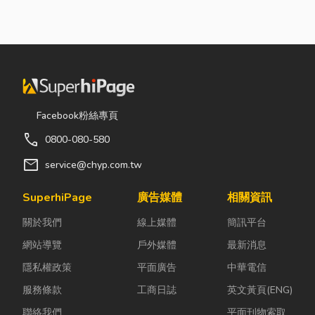
險！
很多公司編列
到來自品牌客
乓乓、灰塵滿
預算或規劃辦
戶的調查表，
天飛，在這種
公室時，常覺
要求提供「碳
混亂的環境
得總務只要在
盤查數據」或
下，專家提醒
缺東西時「壞
「永續報告
有三件事情如
什麼補什麼」
書」。這讓不
果沒做好，最
就好，但這種
少傳產老闆感
容易發生嚴重
Facebook粉絲專頁
傳統做法往往
到焦慮：「到
的意外： 分不
call
0800-080-580
花了大錢，卻
底 ESG 永續是
清「主力
換來員工抱怨
什麼？我們公
牆」，盲目亂
mail
service@chyp.com.tw
連連。其實，
司規模不大，
打導致房子塌
辦公室空間設
真的需要找
陷： 這是老屋
SuperhiPage
廣告媒體
相關資訊
計是一門幫公
ESG 顧問
拆除最常發生
關於我們
線上媒體
簡訊平台
司賺錢的戰
嗎？」 其
的致命錯
略！真正厲
實，...
誤。...
網站導覽
戶外媒體
最新消息
害...
隱私權政策
平面廣告
中華電信
服務條款
工商日誌
英文黃頁(ENG)
聯絡我們
平面刊物索取