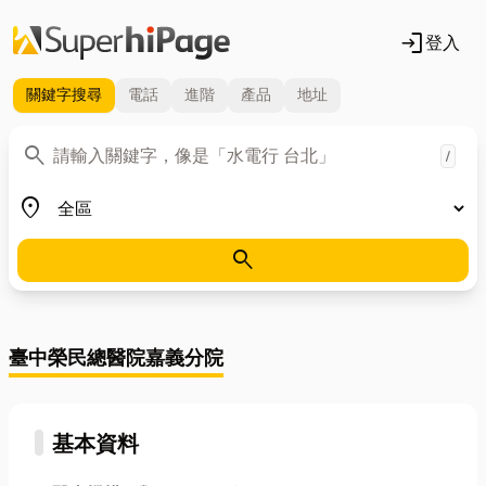
login
登入
關鍵字
搜尋
電話
進階
產品
地址
關鍵字
search
/
地區
place
search
臺中榮民總醫院嘉義分院
基本資料