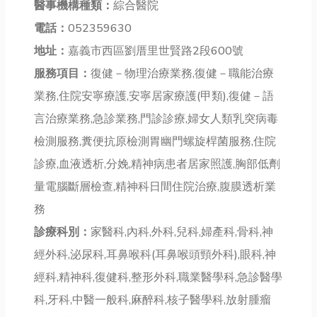
醫事機構種類：
綜合醫院
電話：
052359630
地址：
嘉義市西區劉厝里世賢路2段600號
服務項目：
復健－物理治療業務,復健－職能治療
業務,住院安寧療護,安寧居家療護(甲類),復健－語
言治療業務,急診業務,門診診療,婦女人類乳突病毒
檢測服務,糞便抗原檢測胃幽門螺旋桿菌服務,住院
診療,血液透析,分娩,精神病患者居家照護,胸部低劑
量電腦斷層檢查,精神科日間住院治療,腹膜透析業
務
診療科別：
家醫科,內科,外科,兒科,婦產科,骨科,神
經外科,泌尿科,耳鼻喉科(耳鼻喉頭頸外科),眼科,神
經科,精神科,復健科,整形外科,職業醫學科,急診醫學
科,牙科,中醫一般科,麻醉科,核子醫學科,放射腫瘤