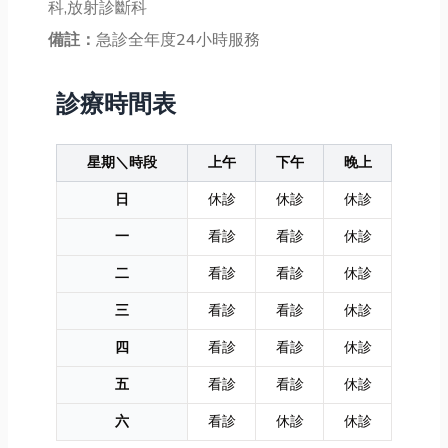
科,放射診斷科
備註：
急診全年度24小時服務
診療時間表
星期＼時段
上午
下午
晚上
日
休診
休診
休診
一
看診
看診
休診
二
看診
看診
休診
三
看診
看診
休診
四
看診
看診
休診
五
看診
看診
休診
六
看診
休診
休診