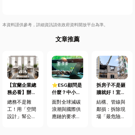
本資料謹供參考，詳細資訊請依政府資料開放平台為準。
文章推薦
【宜蘭企業總
⭐ESG顧問是
拆房子不是砸
務必看】辦公
什麼？中小企
牆就好！宜蘭
室如何打造高
業挑選四大永
裝潢拆除、水
總務不是雜
面對全球減碳
結構、管線與
效能職場？從
續顧問服務的
泥切割施工前
工！用「空間
浪潮與國際供
鄰損：拆除現
辦公桌椅、系
實用指南
必看的避坑指
設計」幫公司
應鏈的要求，
場「最危險的
統屏風到空間
南，專家曝這
省錢又賺生產
許多台灣中小
3 件事」 拆除
設計關鍵！
3 件事最危
力的關鍵思維
企業主紛紛收
現場常常乒乒