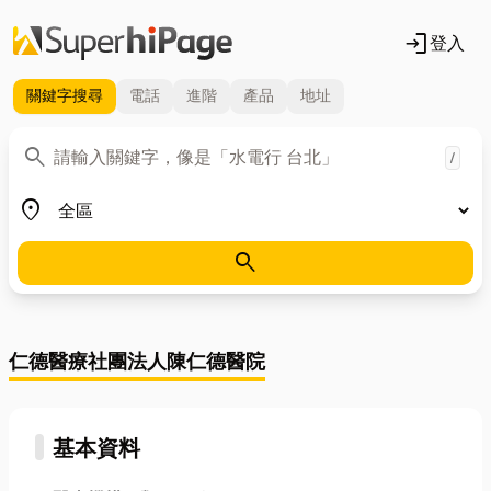
login
登入
關鍵字
搜尋
電話
進階
產品
地址
關鍵字
search
/
地區
place
search
仁德醫療社團法人陳仁德醫院
基本資料