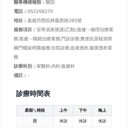
醫事機構種類：
醫院
電話：
052258279
地址：
嘉義市西區林森西路285號
服務項目：
安寧居家療護(乙類),復健－物理治療業
務,復健－職能治療業務,門診診療,糞便抗原檢測胃
幽門螺旋桿菌服務,住院診療,血液透析,腹膜透析業
務
診療科別：
家醫科,內科,復健科
備註：
-
診療時間表
星期＼時段
上午
下午
晚上
日
休診
休診
休診