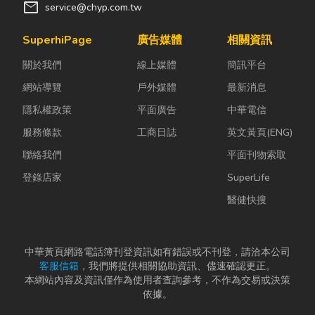
用桌機湊合。
通風與生活品
間： 精品包、
mail
service@chyp.com.tw
然而，一般桌
質。尤其台灣
皮件、酒類收
機無法應付高
氣候潮濕多
藏最怕潮濕，
SuperhiPage
廣告媒體
相關資訊
塵、高溫、連
雨，選擇耐用
濕度控制不
關於我們
線上媒體
簡訊平台
續震動...
又美觀的門窗
好，發霉、
產品，更是
變...
網站導覽
戶外媒體
最新消息
打...
隱私權政策
平面廣告
中華電信
服務條款
工商日誌
英文黃頁(ENG)
聯絡我們
平面刊物索取
登錄店家
SuperLife
醫健快搜
中華黃頁網路電話簿刊登資訊如有錯誤或不刊登，請洽本公司
客服信箱
，我們將提供相關協助資訊、儘速確認更正。
本網站內容及資訊僅作為使用者查詢參考，不作為交易或決策
依據。