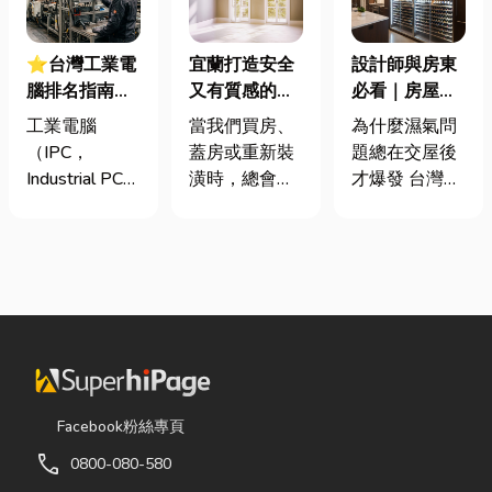
⭐台灣工業電
宜蘭打造安全
設計師與房東
腦排名指南：
又有質感的
必看｜房屋濕
台灣三大工業
家，從專業門
氣重怎麼辦？
工業電腦
當我們買房、
為什麼濕氣問
電腦龍頭有哪
窗開始
全屋除濕機＋
（IPC，
蓋房或重新裝
題總在交屋後
些？工廠採購
全熱交換器整
Industrial PC）
潢時，總會把
才爆發 台灣氣
與品牌選型全
合安裝|提升居
是指專為工業
預算花在家
候潮濕，尤其
解析
住品質與續租
生產現場、極
具、家電和裝
新成屋、裝潢
率
端環境與自動
潢設計上，卻
完工後密閉性
化設備所設計
常常忽略了每
提高，若沒有
的硬體運算平
天都在使用的
同步規劃空氣
台。 許多製造
「門窗」。 其
與濕度管理，
業業主在導入
實，一扇好的
濕氣會躲進看
自動化或升級
門窗不只是遮
不到的地方持
智慧工廠時，
風避雨而已，
續發酵。常見
Facebook粉絲專頁
常想著先用一
更影響著居家
的三種場景：
call
0800-080-580
般的家用或商
安全、採光、
更衣間、衣帽