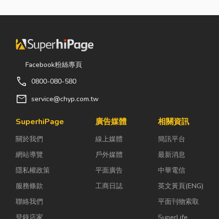
熟悉的水電材
天飛，在這種
五，其中慢跑
料行採購。除
混亂的環境
與各類球類運
了商品種類較
下，專家提醒
動正是熱門選
齊全，也能依
有三件事情如
擇。許多人在
照施工需求，
果沒做好，最
配備上毫不惜
快速找到合適
容易發生嚴重
重金，購買
Facebook粉絲專頁
的電線、開關
的意外： 分不
三、四千元的
call
0800-080-580
插座、燈具、
清「主力
頂級籃球鞋或
馬達、衛浴設
牆」，盲目亂
專業路跑鞋，
mail
service@chyp.com.tw
備及熱水器相
打導致房子塌
卻習慣性隨手
關產品。 無論
陷： 這是老屋
抓一雙幾十元
SuperhiPage
廣告媒體
相關資訊
是更換老舊開
拆除最常發生
的普通棉襪就
關於我們
線上媒體
簡訊平台
關、安裝節能
的致命錯
上場。 「運動
燈具、處...
誤。...
鞋就像...
網站導覽
戶外媒體
最新消息
隱私權政策
平面廣告
中華電信
服務條款
工商日誌
英文黃頁(ENG)
聯絡我們
平面刊物索取
登錄店家
SuperLife