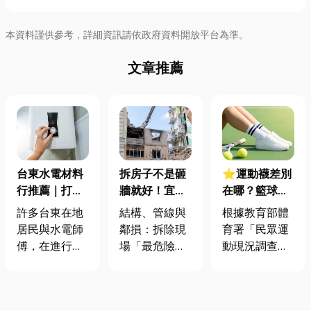
本資料謹供參考，詳細資訊請依政府資料開放平台為準。
文章推薦
台東水電材料
拆房子不是砸
⭐運動襪差別
行推薦｜打造
牆就好！宜蘭
在哪？籃球、
安全耐用的居
裝潢拆除、水
慢跑、排球襪
許多台東在地
結構、管線與
根據教育部體
家環境
泥切割施工前
挑選全攻略，
居民與水電師
鄰損：拆除現
育署「民眾運
必看的避坑指
穿對了運動不
傅，在進行居
場「最危險的
動現況調查」
南，專家曝這
傷腳！
家修繕、新屋
3 件事」 拆除
顯示，台灣規
3 件事最危
裝潢或老屋翻
現場常常乒乒
律運動人口比
險！
修時，都會到
乓乓、灰塵滿
例已突破三成