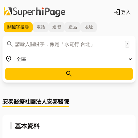
login
登入
關鍵字
搜尋
電話
進階
產品
地址
關鍵字
search
/
地區
place
search
安泰醫療社團法人安泰醫院
基本資料