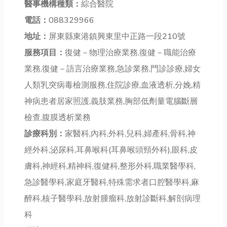
醫事機構種類：
綜合醫院
電話：
088329966
地址：
屏東縣東港鎮興東里中正路一段210號
服務項目：
復健－物理治療業務,復健－職能治療
業務,復健－語言治療業務,急診業務,門診診療,婦女
人類乳突病毒檢測服務,住院診療,血液透析,分娩,精
神病患者居家照護,義肢業務,胸部低劑量電腦斷層
檢查,腹膜透析業務
診療科別：
家醫科,內科,外科,兒科,婦產科,骨科,神
經外科,泌尿科,耳鼻喉科(耳鼻喉頭頸外科),眼科,皮
膚科,神經科,精神科,復健科,整形外科,職業醫學科,
急診醫學科,家庭牙醫科,特殊需求者口腔醫學科,麻
醉科,核子醫學科,放射腫瘤科,放射診斷科,解剖病理
科