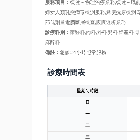
服務項目：
復健－物理治療業務,復健－職能
婦女人類乳突病毒檢測服務,糞便抗原檢測胃
部低劑量電腦斷層檢查,腹膜透析業務
診療科別：
家醫科,內科,外科,兒科,婦產科,
麻醉科
備註：
急診24小時照常服務
診療時間表
星期＼時段
日
一
二
三