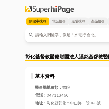
關鍵字
搜尋
電話
搜尋
進階
搜尋
產品
搜尋
關鍵字
search
彰化基督教醫療財團法人漢銘基督教醫
基本資料
醫事機構種類：
醫院
電話：
047113456
地址：
彰化縣彰化市中山路一段366號