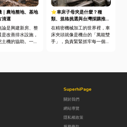
機｜農地整地、基地
⭐車床子母夾是什麼？種
方清運
類、規格挑選與台灣採購推薦
完整指南
無論是興建新房、整
在精密機械加工的世界裡，車
還是改善排水設施，
床夾頭就像是機台的「萬能雙
挖土機的協助。一台
手」，負責緊緊抓牢每一個旋
義挖土機，不僅能快
轉切削的工件。然而，當工廠
挖、整地與回填工
接到少量多樣、異形材或精密
大幅縮短施工時間，
棒材的訂單時，傳統夾頭往往
效率。對許多在地居
需要耗費大量時間拆裝與重新
從農田整理、果園整
校正。這時，車床子母夾就是
宅基礎開挖，挖土機
讓這雙手能快速更換「專屬工
具」的...
SuperhiPage
關於我們
網站導覽
隱私權政策
服務條款