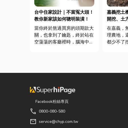
台中住家設計｜不當冤大頭！
嘉義挖土
教你新家該如何聰明裝潢！
開挖、土
當你終於熬過買房的頭期款大
在嘉義，
關，也拿到了鑰匙，終於站在
理農地，
空蕩蕩的客廳裡時，腦海中是
都少不了
不是已經浮現各種美好畫面；
專業的嘉
在這裡在放一座雙人沙發、落
速完成開
地窗前要放一株綠植以及要在
作，更能
用餐區放一個充滿儀式感的吧
提高工程
台。 但得先等一下！在踩進
民而言，
裝潢這個水很深的領域之前，
平，到住
很多...
早已成為...
Facebook粉絲專頁
call
0800-080-580
mail
service@chyp.com.tw