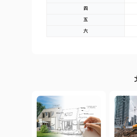
四
五
六