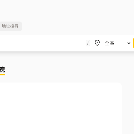
地址
搜尋
地區
place
/
院