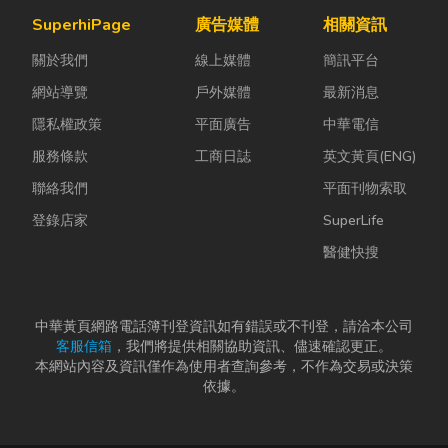
藏最怕潮濕，
氣候潮濕多
著生活節奏加
SuperhiPage
廣告媒體
相關資訊
濕度控制不
雨，選擇耐用
快，不少人常
關於我們
線上媒體
簡訊平台
好，發霉、
又美觀的門窗
因工作繁忙而
變...
產品，更是
忘記節日，或
網站導覽
戶外媒體
最新消息
打...
是苦惱於「七
隱私權政策
平面廣告
中華電信
夕情...
服務條款
工商日誌
英文黃頁(ENG)
聯絡我們
平面刊物索取
登錄店家
SuperLife
醫健快搜
中華黃頁網路電話簿刊登資訊如有錯誤或不刊登，請洽本公司
客服信箱
，我們將提供相關協助資訊、儘速確認更正。
本網站內容及資訊僅作為使用者查詢參考，不作為交易或決策
依據。