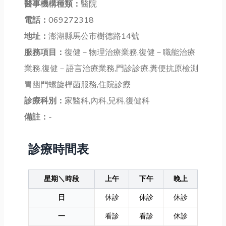
醫事機構種類：
醫院
電話：
069272318
地址：
澎湖縣馬公市樹德路14號
服務項目：
復健－物理治療業務,復健－職能治療
業務,復健－語言治療業務,門診診療,糞便抗原檢測
胃幽門螺旋桿菌服務,住院診療
診療科別：
家醫科,內科,兒科,復健科
備註：
-
診療時間表
星期＼時段
上午
下午
晚上
日
休診
休診
休診
一
看診
看診
休診