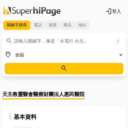
login
登入
關鍵字
搜尋
電話
進階
產品
地址
關鍵字
search
/
地區
place
search
天主教靈醫會醫療財團法人惠民醫院
基本資料