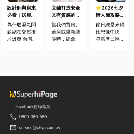
設計師與房東
宜蘭打造安全
⭐2026七夕
必看｜房屋濕
又有質感的
情人節攻略！
氣重怎麼辦？
家，從專業門
七夕送什麼不
為什麼濕氣問
當我們買房、
節日總是來得
全屋除濕機＋
窗開始
踩雷？限定甜
題總在交屋後
蓋房或重新裝
比想像中快，
全熱交換器整
點哪裡買？台
才爆發 台灣氣
潢時，總會把
每當曆日翻到
合安裝|提升居
中甜點推薦一
候潮濕，尤其
預算花在家
下半年，不少
住品質與續租
次看！
新成屋、裝潢
具、家電和裝
人便開始想
率
完工後密閉性
潢設計上，卻
「七夕情人節
提高，若沒有
常常忽略了每
是什麼時
同步規劃空氣
天都在使用的
候？」、「七
與濕度管理，
「門窗」。 其
夕情人節禮物
濕氣會躲進看
實，一扇好的
該買什
不到的地方持
門窗不只是遮
麼？」。相較
續發酵。常見
風避雨而已，
於西洋情人
Facebook粉絲專頁
的三種場景：
更影響著居家
節，七夕充滿
call
0800-080-580
更衣間、衣帽
安全、採光、
了東方的浪漫
間： 精品包、
通風與生活品
色彩與儀式
mail
service@chyp.com.tw
皮件、酒類收
質。尤其台灣
感。然而，隨