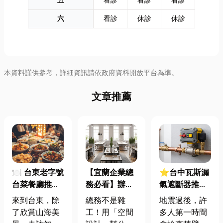
五
看診
看診
看診
六
看診
休診
休診
本資料謹供參考，詳細資訊請依政府資料開放平台為準。
文章推薦
🍽️ 台東老字號
【宜蘭企業總
⭐台中瓦斯漏
台菜餐廳推薦
務必看】辦公
氣遮斷器推薦
｜在地人聚餐
室如何打造高
廠商在這！地
來到台東，除
總務不是雜
地震過後，許
首選，經典合
效能職場？從
震氣爆怎麼
了欣賞山海美
工！用「空間
多人第一時間
菜一次滿足
辦公桌椅、系
防？警報器與