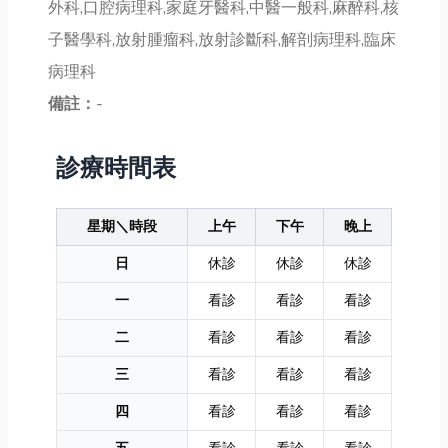
外科,口腔病理科,家庭牙醫科,中醫一般科,麻醉科,核
子醫學科,放射腫瘤科,放射診斷科,解剖病理科,臨床
病理科
備註：
-
診療時間表
星期＼時段
上午
下午
晚上
日
休診
休診
休診
一
看診
看診
看診
二
看診
看診
看診
三
看診
看診
看診
四
看診
看診
看診