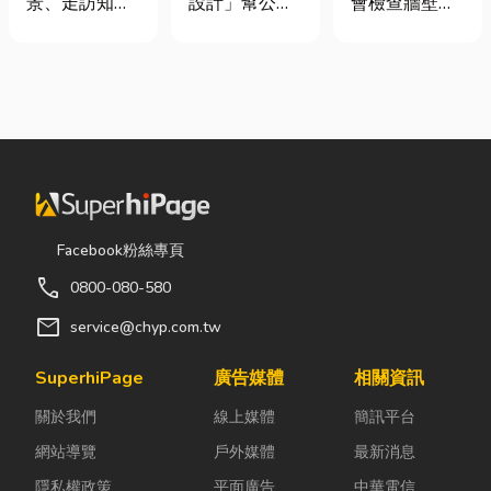
景、走訪知名
設計」幫公司
會檢查牆壁裂
統屏風到空間
遮斷器差異、
景點之外，品
省錢又賺生產
痕或家電，卻
設計關鍵！
補助條件及挑
嚐在地台菜也
力的關鍵思維
往往忽略了藏
選全攻略
是旅程中不可
很多公司編列
在牆角、廚房
錯過的一環。
預算或規劃辦
後方的瓦斯管
相較於一般小
公室時，常覺
線。日前日本
吃店，老字號
得總務只要在
熊本永旺夢樂
台菜餐廳更能
缺東西時「壞
城在地震後引
展現台東的人
什麼補什麼」
發嚴重氣爆，
情味與飲食文
就好，但這種
正是因為震波
Facebook粉絲專頁
化。無論是家
傳統做法往往
拉扯導致瓦斯
call
0800-080-580
庭聚餐、朋友
花了大錢，卻
管線受損、氣
聚會、公司聚
換來員工抱怨
體微量外洩所
mail
service@chyp.com.tw
餐，或是旅遊
連連。其實，
致。當瓦斯默
團體用餐，都
辦公室空間設
默充斥在空間
SuperhiPage
廣告媒體
相關資訊
能享受到豐盛
計是一門幫公
中，哪怕只是
關於我們
線上媒體
簡訊平台
又充滿在地特
司賺錢的戰
一絲靜電或按
色的...
略！真正厲
下開關的火
網站導覽
戶外媒體
最新消息
害...
花...
隱私權政策
平面廣告
中華電信