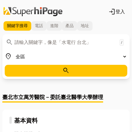
login
登入
關鍵字
搜尋
電話
進階
產品
地址
關鍵字
search
/
地區
place
search
臺北市立萬芳醫院－委託臺北醫學大學辦理
基本資料