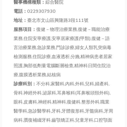
醫事機構種類：
綜合醫院
電話：
0229307930
地址：
臺北市文山區興隆路3段111號
服務項目：
復健－物理治療業務,復健－職能治療
業務,住院安寧療護,安寧居家療護(甲類),復健－語
言治療業務,急診業務,門診診療,婦女人類乳突病毒
檢測服務,住院診療,血液透析,分娩,精神病患者居家
照護,胸部低劑量電腦斷層檢查,精神科日間住院治
療,腹膜透析業務,結核病
診療科別：
不分科,家醫科,內科,外科,兒科,婦產科,
骨科,神經外科,泌尿科,耳鼻喉科(耳鼻喉頭頸外科),
眼科,皮膚科,神經科,精神科,復健科,整形外科,職業
醫學科,急診醫學科,牙科,牙體復形科,牙髓病科,牙周
病科,贋復補綴牙科,齒顎矯正科,兒童牙科,口腔顎面