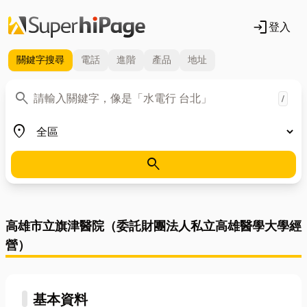
login
登入
關鍵字
搜尋
電話
進階
產品
地址
關鍵字
search
/
地區
place
search
高雄市立旗津醫院（委託財團法人私立高雄醫學大學經
營）
基本資料