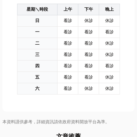
星期＼時段
上午
下午
晚上
日
看診
休診
休診
一
看診
看診
看診
二
看診
看診
休診
三
看診
看診
休診
四
看診
看診
看診
五
看診
看診
休診
六
看診
休診
休診
本資料謹供參考，詳細資訊請依政府資料開放平台為準。
文章推薦