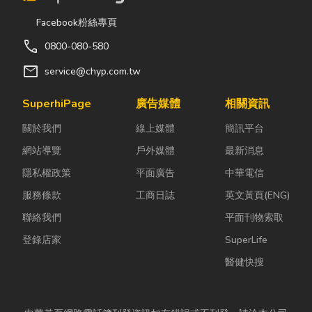
為繩子只是拿
正式文件。它
續發酵。常見
Facebook粉絲專頁
來綁東西，但
就像是企業的
的三種場景：
call
0800-080-580
其實在專業領
「健康體檢
更衣間、衣帽
域中，繩索不
表」與「永續
間： 精品包、
mail
service@chyp.com.tw
只是工具，更
成績單」。許
皮件、酒類收
關係到安全、
多中小企業主
藏最怕潮濕，
SuperhiPage
廣告媒體
相關資訊
效率與作業品
常問：「我們
濕度控制不
關於我們
線上媒體
簡訊平台
質。一條好的
又不是上市櫃
好，發霉、
繩索，必須具
公司，為...
變...
網站導覽
戶外媒體
最新消息
備高強...
隱私權政策
平面廣告
中華電信
服務條款
工商日誌
英文黃頁(ENG)
聯絡我們
平面刊物索取
登錄店家
SuperLife
醫健快搜