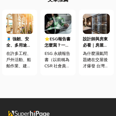
🧵 強韌、安
⭐ESG報告書
設計師與房東
全、多用途！
怎麼寫？一定
必看｜房屋濕
從繩索到安全
要上市櫃才寫
氣重怎麼辦？
在許多工程、
ESG 永續報告
為什麼濕氣問
網的全方位防
嗎？3步驟擺
全屋除濕機＋
戶外活動、船
書（以前稱為
題總在交屋後
護應用指南
脫綠色轉型焦
全熱交換器整
舶作業、建築
CSR 社會責任
才爆發 台灣氣
慮
合安裝|提升居
施工，甚至居
報告書）是指
候潮濕，尤其
住品質與續租
家安全防護
企業公開揭露
新成屋、裝潢
率
中，「繩索、
其在環境保護
完工後密閉性
繩梯、安全
（E）、社會
提高，若沒有
網」其實都是
責任（S）與
同步規劃空氣
非常重要卻常
公司治理
與濕度管理，
被忽略的設
（G）三個維
濕氣會躲進看
備。很多人以
度營運成果的
不到的地方持