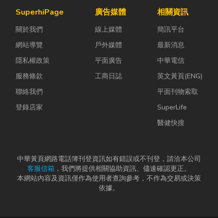
僅能快速排除
日益嚴苛的趨
陷： 這是老屋
SuperhiPage
廣告媒體
相關資訊
問題，更能延
勢下，扣件成
拆除最常發生
關於我們
線上媒體
簡訊平台
長家電使用壽
型機中的關...
的致命錯
命，降...
誤。...
網站導覽
戶外媒體
最新消息
隱私權政策
平面廣告
中華電信
服務條款
工商日誌
英文黃頁(ENG)
聯絡我們
平面刊物索取
登錄店家
SuperLife
醫健快搜
中華黃頁網路電話簿刊登資訊如有錯誤或不刊登，請洽本公司
客服信箱
，我們將提供相關協助資訊、儘速確認更正。
本網站內容及資訊僅作為使用者查詢參考，不作為交易或決策
依據。