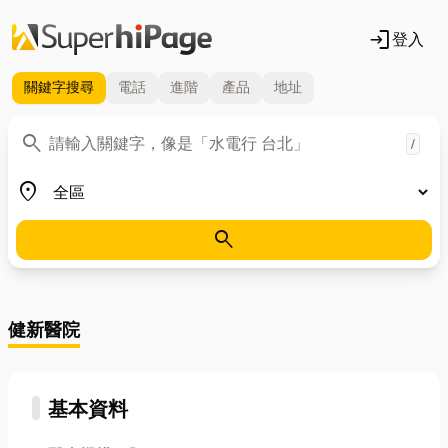
login
登入
關鍵字
搜尋
電話
進階
產品
地址
關鍵字
search
/
地區
place
search
健新醫院
基本資料