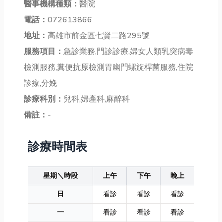
醫事機構種類：
醫院
電話：
072613866
地址：
高雄市前金區七賢二路295號
服務項目：
急診業務,門診診療,婦女人類乳突病毒
檢測服務,糞便抗原檢測胃幽門螺旋桿菌服務,住院
診療,分娩
診療科別：
兒科,婦產科,麻醉科
備註：
-
診療時間表
星期＼時段
上午
下午
晚上
日
看診
看診
看診
一
看診
看診
看診