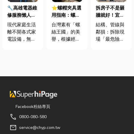
🔧高雄電器維
⭐螺帽夾具選
拆房子不是砸
修服務懶人包
用指南：螺母
牆就好！宜蘭
｜冷氣、冰
挾具頻繁耗
裝潢拆除、水
現代家庭生活
台灣素有「螺
結構、管線與
箱、洗衣機專
損？3大關鍵
泥切割施工前
離不開各式家
絲王國」的美
鄰損：拆除現
業維修
提升扣件成型
必看的避坑指
電設備，無論
譽，根據經濟
場「最危險的
良率與壽命
南，專家曝這
是炎熱夏季不
部統計處與海
3 件事」 拆除
3 件事最危
可或缺的冷
關進出口最新
現場常常乒乒
險！
氣、保存食材
數據顯示，台
乓乓、灰塵滿
的新鮮冰箱，
灣扣件年出口
天飛，在這種
還是每天幫助
額高達 42.1
混亂的環境
清洗衣物的洗
億美元，其中
下，專家提醒
衣機，一旦發
螺帽（HS
有三件事情如
生故障，都可
731816）產
果沒做好，最
能嚴重影響日
品即占總出口
容易發生嚴重
Facebook粉絲專頁
常生活品質。
比重逾 20%。
的意外： 分不
call
0800-080-580
因此，選擇專
在面對全球客
清「主力
業的高雄電器
戶對扣件精度
牆」，盲目亂
mail
service@chyp.com.tw
維修服務，不
與耐用度要求
打導致房子塌