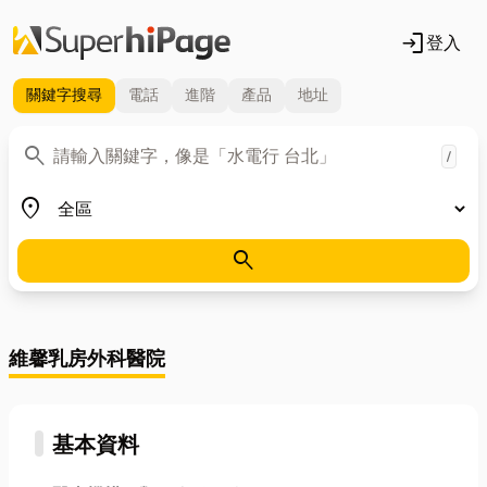
login
登入
關鍵字
搜尋
電話
進階
產品
地址
關鍵字
search
/
地區
place
search
維馨乳房外科醫院
基本資料