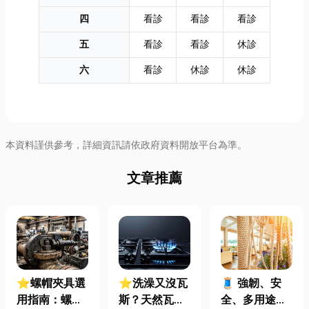
四
看診
看診
看診
五
看診
看診
休診
六
看診
休診
休診
本資料謹供參考，詳細資訊請依政府資料開放平台為準。
文章推薦
⭐螺帽夾具選
⭐洗澡又沒瓦
🧵 強韌、安
用指南：螺母
斯？天然瓦斯
全、多用途！