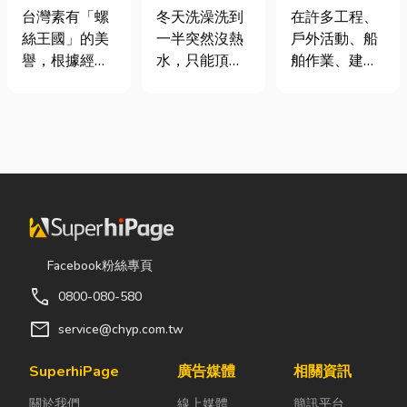
挾具頻繁耗
是什麼、費用
從繩索到安全
台灣素有「螺
冬天洗澡洗到
在許多工程、
損？3大關鍵
怎麼算？家庭
網的全方位防
絲王國」的美
一半突然沒熱
戶外活動、船
提升扣件成型
能源選擇與配
護應用指南
譽，根據經濟
水，只能頂著
舶作業、建築
良率與壽命
管工程全解析
部統計處與海
泡沫跑出去叫
施工，甚至居
關進出口最新
瓦斯？這是許
家安全防護
數據顯示，台
多使用傳統桶
中，「繩索、
灣扣件年出口
裝瓦斯家庭的
繩梯、安全
額高達 42.1
共同噩夢。隨
網」其實都是
億美元，其中
著居家生活品
非常重要卻常
螺帽（HS
質提升，越來
被忽略的設
731816）產
越多屋主在老
備。很多人以
品即占總出口
屋翻修或新屋
為繩子只是拿
Facebook粉絲專頁
比重逾 20%。
裝潢時，選擇
來綁東西，但
call
0800-080-580
在面對全球客
規劃天然氣配
其實在專業領
戶對扣件精度
管工程。到底
域中，繩索不
mail
service@chyp.com.tw
與耐用度要求
天然氣是什
只是工具，更
日益嚴苛的趨
麼？它跟傳統
關係到安全、
SuperhiPage
廣告媒體
相關資訊
勢下，扣件成
瓦斯行送的桶
效率與作業品
關於我們
線上媒體
簡訊平台