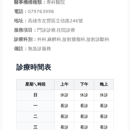
醫事機構種類：
專科醫院
電話：
079763998
地址：
高雄市左營區立信路246號
服務項目：
門診診療,住院診療
診療科別：
外科,麻醉科,放射腫瘤科,放射診斷科
備註：
無急診服務
診療時間表
星期＼時段
上午
下午
晚上
日
休診
休診
休診
一
看診
看診
看診
二
看診
看診
看診
三
看診
看診
看診