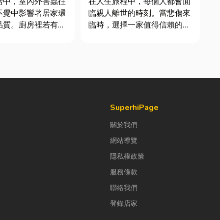
活中，室內外害蟲往
在人生旅程中，每個人都會面
不覺中影響著居家環
臨親人離世的時刻。當悲傷來
品質。廚房裡若有食
臨時，選擇一家值得信賴的台
積水，容易吸引蟑
東葬儀社，不只是安排告別儀
前來覓食；陽台、庭
式，更是讓家屬在艱難時刻獲
水，則可能成為蚊蟲
得專業協助與溫暖陪伴。從遺
床。潮濕陰暗的角落
體接運、禮儀規劃、告別式安
引白蟻、蛾蚋或其他
排，到後續的行政協助，每一
，不僅影響環境整
個環節都需要細心處理，才能
..
讓家屬...
SuperhiPage
關於我們
網站導覽
隱私權政策
服務條款
聯絡我們
登錄店家