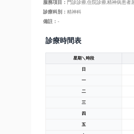
服務項目：
門診診療,住院診療,精神病患者
診療科別：
精神科
備註：
-
診療時間表
星期＼時段
日
一
二
三
四
五