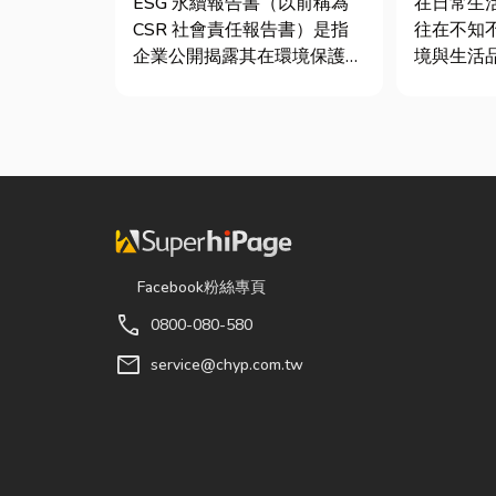
ESG 永續報告書（以前稱為
在日常生
CSR 社會責任報告書）是指
往在不知
企業公開揭露其在環境保護
境與生活
（E）、社會責任（S）與公
物殘渣或
司治理（G）三個維度營運成
螂、螞蟻
果的正式文件。它就像是企業
院若有積
的「健康體檢表」與「永續成
孳生的溫
績單」。許多中小企業主常
也可能吸
問：「我們又不是上市櫃公
害蟲藏匿
司，為...
潔，更可能.
Facebook粉絲專頁
call
0800-080-580
mail
service@chyp.com.tw