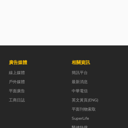
廣告媒體
相關資訊
線上媒體
簡訊平台
戶外媒體
最新消息
平面廣告
中華電信
工商日誌
英文黃頁(ENG)
平面刊物索取
SuperLife
醫健快搜