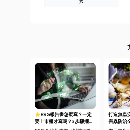
六
⭐ESG報告書怎麼寫？一定
打造無蟲
要上市櫃才寫嗎？3步驟擺脫
害蟲防治
綠色轉型焦慮