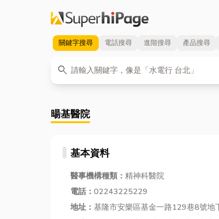
關鍵字
搜尋
電話
搜尋
進階
搜尋
產品
搜尋
關鍵字
search
暘基醫院
基本資料
醫事機構種類：
精神科醫院
電話：
02243225229
地址：
基隆市安樂區基金一路129巷8號地