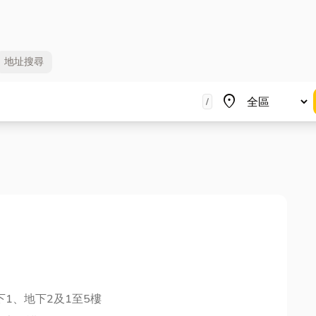
地址
搜尋
地區
place
/
下1、地下2及1至5樓