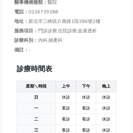
醫事機構種類：
醫院
電話：
0226739288
地址：
新北市三峽區介壽路1段286號2樓
服務項目：
門診診療,住院診療,血液透析
診療科別：
內科,婦產科
備註：
-
診療時間表
星期＼時段
上午
下午
晚上
日
休診
休診
休診
一
看診
看診
休診
二
看診
看診
休診
三
看診
看診
休診