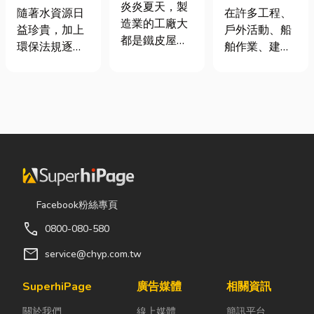
屋頂廠房的溫
炎炎夏天，製
從繩索到安全
工程與回收水
在許多工程、
隨著水資源日
度
造業的工廠大
網的全方位防
工程完整解析
戶外活動、船
益珍貴，加上
都是鐵皮屋
護應用指南
｜打造高效率
舶作業、建築
環保法規逐漸
頂，吸熱快、
水資源管理方
施工，甚至居
完善，越來越
內部悶、散熱
案
家安全防護
多工廠、商業
不易，所以工
中，「繩索、
場所及公共設
廠裡的溫度會
繩梯、安全
施開始重視水
比市溫高出5
網」其實都是
資源管理。透
度以上。因此
非常重要卻常
過完善的水處
裝工廠排風扇
被忽略的設
理設備規劃，
是最快速心較
備。很多人以
不僅能改善水
省錢的方式，
為繩子只是拿
質、提升用水
Facebook粉絲專頁
以下小編會說
來綁東西，但
效率，更能搭
明工廠排風扇
call
0800-080-580
其實在專業領
配廢水處理工
改善室內溫度
域中，繩索不
程與回收水工
mail
service@chyp.com.tw
的原理及建議
只是工具，更
程，降低用水
可安裝的位
關係到安全、
成本，實現節
SuperhiPage
廣告媒體
相關資訊
置。 工廠排風
效率與作業品
能減碳與永續
扇｜改善溫度
關於我們
線上媒體
簡訊平台