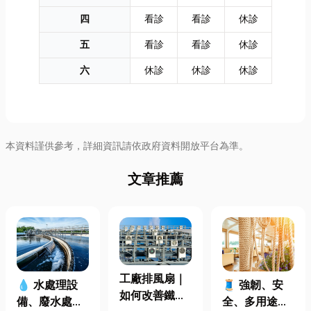
四
看診
看診
休診
五
看診
看診
休診
六
休診
休診
休診
本資料謹供參考，詳細資訊請依政府資料開放平台為準。
文章推薦
工廠排風扇｜
🧵 強韌、安
💧 水處理設
如何改善鐵皮
全、多用途！
備、廢水處理