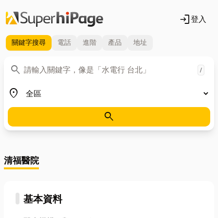
login
登入
關鍵字
搜尋
電話
進階
產品
地址
關鍵字
search
/
地區
place
search
清福醫院
基本資料