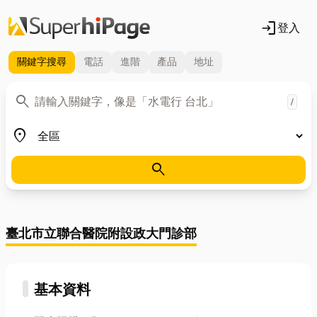
login
登入
關鍵字
搜尋
電話
進階
產品
地址
關鍵字
search
/
地區
place
search
臺北市立聯合醫院附設政大門診部
基本資料