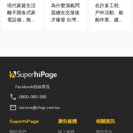
｜冷氣、冰
氣重怎麼辦？
從繩索到安全
現代家庭生活
為什麼濕氣問
在許多工程、
箱、洗衣機專
全屋除濕機＋
網的全方位防
離不開各式家
題總在交屋後
戶外活動、船
業維修
全熱交換器整
護應用指南
電設備，無論
才爆發 台灣氣
舶作業、建築
合安裝|提升居
是炎熱夏季不
候潮濕，尤其
施工，甚至居
住品質與續租
可或缺的冷
新成屋、裝潢
家安全防護
率
氣、保存食材
完工後密閉性
中，「繩索、
的新鮮冰箱，
提高，若沒有
繩梯、安全
還是每天幫助
同步規劃空氣
網」其實都是
清洗衣物的洗
與濕度管理，
非常重要卻常
衣機，一旦發
濕氣會躲進看
被忽略的設
生故障，都可
不到的地方持
備。很多人以
能嚴重影響日
續發酵。常見
為繩子只是拿
Facebook粉絲專頁
常生活品質。
的三種場景：
來綁東西，但
call
0800-080-580
因此，選擇專
更衣間、衣帽
其實在專業領
業的高雄電器
間： 精品包、
域中，繩索不
mail
service@chyp.com.tw
維修服務，不
皮件、酒類收
只是工具，更
僅能快速排除
藏最怕潮濕，
關係到安全、
SuperhiPage
廣告媒體
相關資訊
問題，更能延
濕度控制不
效率與作業品
關於我們
線上媒體
簡訊平台