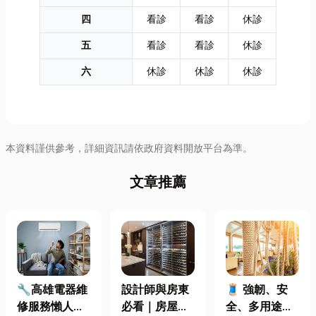
四
看診
看診
休診
五
看診
看診
休診
六
休診
休診
休診
本資料謹供參考，詳細資訊請依政府資料開放平台為準。
文章推薦
🔧高雄電器維
設計師與房東
🧵 強韌、安
修服務懶人包
必看｜房屋濕
全、多用途！