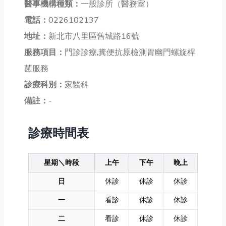
醫事機構種類：
一般診所（醫務室）
電話：
0226102137
地址：
新北市八里區舊城路16號
服務項目：
門診診療,糞便抗原檢測胃幽門螺旋桿
菌服務
診療科別：
家醫科
備註：
-
診療時間表
星期＼時段
上午
下午
晚上
日
休診
休診
休診
一
看診
休診
休診
二
看診
休診
休診