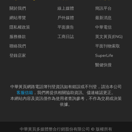
ESG 顧問
進裝潢這個水
的普通棉襪就
關於我們
線上媒體
簡訊平台
嗎？」 其
很深的領域之
上場。 「運動
實，...
前，很多...
鞋就像...
網站導覽
戶外媒體
最新消息
隱私權政策
平面廣告
中華電信
服務條款
工商日誌
英文黃頁(ENG)
聯絡我們
平面刊物索取
登錄店家
SuperLife
醫健快搜
中華黃頁網路電話簿刊登資訊如有錯誤或不刊登，請洽本公司
客服信箱
，我們將提供相關協助資訊、儘速確認更正。
本網站內容及資訊僅作為使用者查詢參考，不作為交易或決策
依據。
中華黃頁多媒體整合行銷股份有限公司 © 版權所有