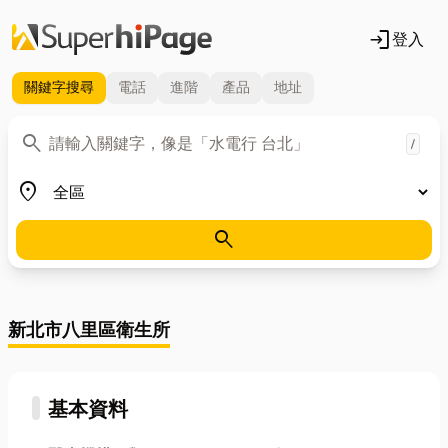
login
登入
關鍵字
搜尋
電話
進階
產品
地址
關鍵字
search
/
地區
place
search
新北市八里區衛生所
基本資料