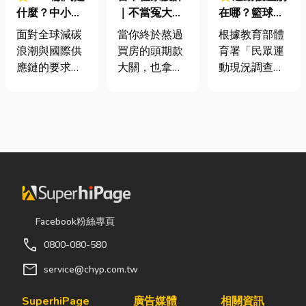
什麼？中小企
｜不當冤大
在哪？籃球、
業挑選四大永
頭！教你新家
慢跑、排球襪
面對全球減碳
當你終於熬過
根據教育部體
續顧問服務的
該如何聰明裝
挑選全攻略，
浪潮與國際供
買房的頭期款
育署「民眾運
實用指南
潢！
穿對了運動不
應鏈的要求，
大關，也拿到
動現況調查」
傷腳！
許多台灣中小
了鑰匙，終於
顯示，台灣規
企業主紛紛收
站在空蕩蕩的
律運動人口比
到來自品牌客
客廳裡時，腦
例已突破三成
戶的調查表，
海中是不是已
五，其中慢跑
要求提供「碳
經浮現各種美
與各類球類運
盤查數據」或
好畫面；在這
動正是熱門選
「永續報告
裡在放一座雙
擇。許多人在
書」。這讓不
人沙發、落地
配備上毫不惜
少傳產老闆感
窗前要放一株
重金，購買
Facebook粉絲專頁
到焦慮：「到
綠植以及要在
三、四千元的
call
0800-080-580
底 ESG 永續是
用餐區放一個
頂級籃球鞋或
什麼？我們公
充滿儀式感的
專業路跑鞋，
mail
service@chyp.com.tw
司規模不大，
吧台。 但得先
卻習慣性隨手
真的需要找
等一下！在踩
抓一雙幾十元
SuperhiPage
廣告媒體
相關資訊