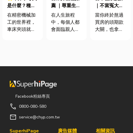
是什麼？種
薦 ｜尊重生
｜不當冤大
類、規格挑選
命、貼心陪伴
頭！教你新家
在精密機械加
在人生旅程
當你終於熬過
與台灣採購推
每一段告別
該如何聰明裝
工的世界裡，
中，每個人都
買房的頭期款
薦完整指南
潢！
車床夾頭就像
會面臨親人離
大關，也拿到
是機台的「萬
世的時刻。當
了鑰匙，終於
能雙手」，負
悲傷來臨時，
站在空蕩蕩的
責緊緊抓牢每
選擇一家值得
客廳裡時，腦
一個旋轉切削
信賴的台東葬
海中是不是已
的工件。然
儀社，不只是
經浮現各種美
而，當工廠接
安排告別儀
好畫面；在這
到少量多樣、
式，更是讓家
裡在放一座雙
異形材或精密
屬在艱難時刻
人沙發、落地
棒材的訂單
獲得專業協助
窗前要放一株
Facebook粉絲專頁
時，傳統夾頭
與溫暖陪伴。
綠植以及要在
call
0800-080-580
往往需要耗費
從遺體接運、
用餐區放一個
大量時間拆裝
禮儀規劃、告
充滿儀式感的
mail
service@chyp.com.tw
與重新校正。
別式安排，到
吧台。 但得先
這時，車床子
後續的行政協
等一下！在踩
SuperhiPage
廣告媒體
相關資訊