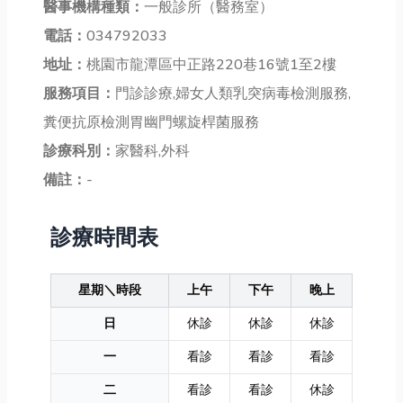
醫事機構種類：
一般診所（醫務室）
電話：
034792033
地址：
桃園市龍潭區中正路220巷16號1至2樓
服務項目：
門診診療,婦女人類乳突病毒檢測服務,
糞便抗原檢測胃幽門螺旋桿菌服務
診療科別：
家醫科,外科
備註：
-
診療時間表
星期＼時段
上午
下午
晚上
日
休診
休診
休診
一
看診
看診
看診
二
看診
看診
休診