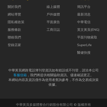
母夾就是讓這
助，每一個環
進裝潢這個水
關於我們
線上媒體
簡訊平台
雙手能快速更
節都需要細心
很深的領域之
換「專屬工
處理，才能讓
前，很多...
網站導覽
戶外媒體
最新消息
具」的...
家屬...
隱私權政策
平面廣告
中華電信
服務條款
工商日誌
英文黃頁(ENG)
聯絡我們
平面刊物索取
登錄店家
SuperLife
醫健快搜
中華黃頁網路電話簿刊登資訊如有錯誤或不刊登，請洽本公司
客服信箱
，我們將提供相關協助資訊、儘速確認更正。
本網站內容及資訊僅作為使用者查詢參考，不作為交易或決策
依據。
中華黃頁多媒體整合行銷股份有限公司 © 版權所有