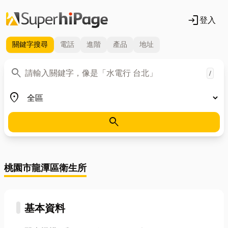
login
登入
關鍵字
搜尋
電話
進階
產品
地址
關鍵字
search
/
地區
place
search
桃園市龍潭區衛生所
基本資料