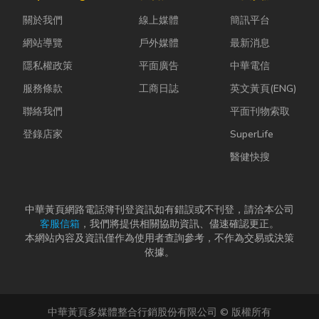
快，不少人常
濕度控制不
問題，更能延
關於我們
線上媒體
簡訊平台
因工作繁忙而
好，發霉、
長家電使用壽
忘記節日，或
變...
命，降...
網站導覽
戶外媒體
最新消息
是苦惱於「七
隱私權政策
平面廣告
中華電信
夕情...
服務條款
工商日誌
英文黃頁(ENG)
聯絡我們
平面刊物索取
登錄店家
SuperLife
醫健快搜
中華黃頁網路電話簿刊登資訊如有錯誤或不刊登，請洽本公司
客服信箱
，我們將提供相關協助資訊、儘速確認更正。
本網站內容及資訊僅作為使用者查詢參考，不作為交易或決策
依據。
中華黃頁多媒體整合行銷股份有限公司 © 版權所有