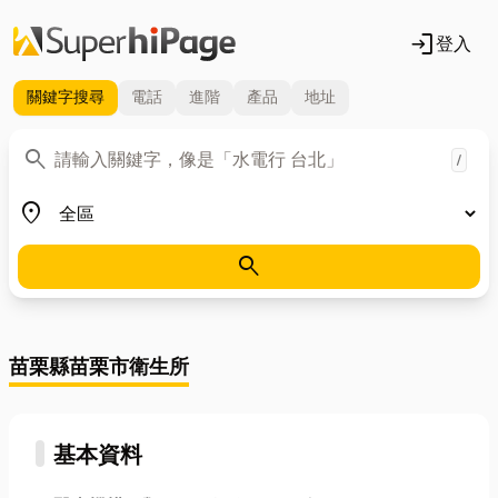
login
登入
關鍵字
搜尋
電話
進階
產品
地址
關鍵字
search
/
地區
place
search
苗栗縣苗栗市衛生所
基本資料