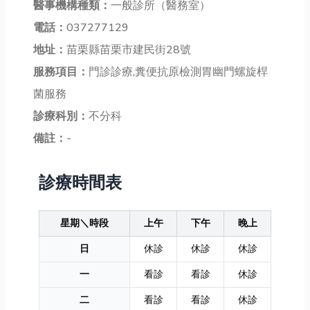
醫事機構種類：
一般診所（醫務室）
電話：
037277129
地址：
苗栗縣苗栗市建民街28號
服務項目：
門診診療,糞便抗原檢測胃幽門螺旋桿
菌服務
診療科別：
不分科
備註：
-
診療時間表
星期＼時段
上午
下午
晚上
日
休診
休診
休診
一
看診
看診
休診
二
看診
看診
休診