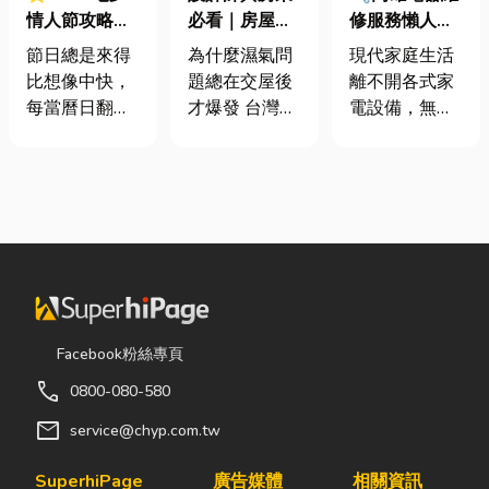
情人節攻略！
必看｜房屋濕
修服務懶人包
七夕送什麼不
氣重怎麼辦？
｜冷氣、冰
節日總是來得
為什麼濕氣問
現代家庭生活
踩雷？限定甜
全屋除濕機＋
箱、洗衣機專
比想像中快，
題總在交屋後
離不開各式家
點哪裡買？台
全熱交換器整
業維修
每當曆日翻到
才爆發 台灣氣
電設備，無論
中甜點推薦一
合安裝|提升居
下半年，不少
候潮濕，尤其
是炎熱夏季不
次看！
住品質與續租
人便開始想
新成屋、裝潢
可或缺的冷
率
「七夕情人節
完工後密閉性
氣、保存食材
是什麼時
提高，若沒有
的新鮮冰箱，
候？」、「七
同步規劃空氣
還是每天幫助
夕情人節禮物
與濕度管理，
清洗衣物的洗
該買什
濕氣會躲進看
衣機，一旦發
麼？」。相較
不到的地方持
生故障，都可
於西洋情人
續發酵。常見
能嚴重影響日
Facebook粉絲專頁
節，七夕充滿
的三種場景：
常生活品質。
call
0800-080-580
了東方的浪漫
更衣間、衣帽
因此，選擇專
色彩與儀式
間： 精品包、
業的高雄電器
mail
service@chyp.com.tw
感。然而，隨
皮件、酒類收
維修服務，不
著生活節奏加
藏最怕潮濕，
僅能快速排除
SuperhiPage
廣告媒體
相關資訊