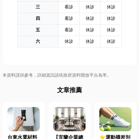
三
看診
休診
休診
四
看診
休診
休診
五
看診
休診
休診
六
休診
休診
休診
本資料謹供參考，詳細資訊請依政府資料開放平台為準。
文章推薦
台東水電材料
【宜蘭企業總
⭐運動襪差別