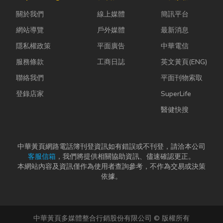
是更換老舊開
計是一門幫公
的普通棉襪就
關於我們
線上媒體
簡訊平台
關、安裝節能
司賺錢的戰
上場。 「運動
燈具、處...
略！真正厲
鞋就像...
網站導覽
戶外媒體
最新消息
害...
隱私權政策
平面廣告
中華電信
服務條款
工商日誌
英文黃頁(ENG)
聯絡我們
平面刊物索取
登錄店家
SuperLife
醫健快搜
中華黃頁網路電話簿刊登資訊如有錯誤或不刊登，請洽本公司
客服信箱
，我們將提供相關協助資訊、儘速確認更正。
本網站內容及資訊僅作為使用者查詢參考，不作為交易或決策
依據。
中華黃頁多媒體整合行銷股份有限公司 © 版權所有