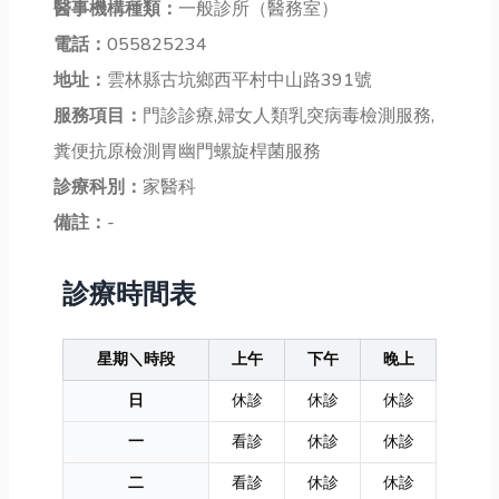
醫事機構種類：
一般診所（醫務室）
電話：
055825234
地址：
雲林縣古坑鄉西平村中山路391號
服務項目：
門診診療,婦女人類乳突病毒檢測服務,
糞便抗原檢測胃幽門螺旋桿菌服務
診療科別：
家醫科
備註：
-
診療時間表
星期＼時段
上午
下午
晚上
日
休診
休診
休診
一
看診
休診
休診
二
看診
休診
休診