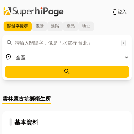
login
登入
關鍵字
搜尋
電話
進階
產品
地址
關鍵字
search
/
地區
place
search
雲林縣古坑鄉衛生所
基本資料