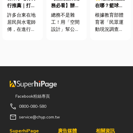
行推薦｜打造
務必看】辦公
在哪？籃球、
安全耐用的居
室如何打造高
慢跑、排球襪
許多台東在地
總務不是雜
根據教育部體
家環境
效能職場？從
挑選全攻略，
居民與水電師
工！用「空間
育署「民眾運
辦公桌椅、系
穿對了運動不
傅，在進行居
設計」幫公司
動現況調查」
統屏風到空間
傷腳！
家修繕、新屋
省錢又賺生產
顯示，台灣規
設計關鍵！
裝潢或老屋翻
力的關鍵思維
律運動人口比
修時，都會到
很多公司編列
例已突破三成
熟悉的水電材
預算或規劃辦
五，其中慢跑
料行採購。除
公室時，常覺
與各類球類運
了商品種類較
得總務只要在
動正是熱門選
齊全，也能依
缺東西時「壞
擇。許多人在
照施工需求，
什麼補什麼」
配備上毫不惜
快速找到合適
就好，但這種
重金，購買
Facebook粉絲專頁
的電線、開關
傳統做法往往
三、四千元的
call
0800-080-580
插座、燈具、
花了大錢，卻
頂級籃球鞋或
馬達、衛浴設
換來員工抱怨
專業路跑鞋，
mail
service@chyp.com.tw
備及熱水器相
連連。其實，
卻習慣性隨手
關產品。 無論
辦公室空間設
抓一雙幾十元
SuperhiPage
廣告媒體
相關資訊