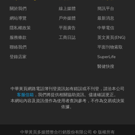
的普通棉襪就
問題，更能延
計是一門幫公
關於我們
線上媒體
簡訊平台
上場。 「運動
長家電使用壽
司賺錢的戰
鞋就像...
命，降...
略！真正厲
網站導覽
戶外媒體
最新消息
害...
隱私權政策
平面廣告
中華電信
服務條款
工商日誌
英文黃頁(ENG)
聯絡我們
平面刊物索取
登錄店家
SuperLife
醫健快搜
中華黃頁網路電話簿刊登資訊如有錯誤或不刊登，請洽本公司
客服信箱
，我們將提供相關協助資訊、儘速確認更正。
本網站內容及資訊僅作為使用者查詢參考，不作為交易或決策
依據。
中華黃頁多媒體整合行銷股份有限公司 © 版權所有