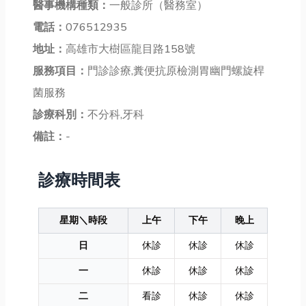
醫事機構種類：
一般診所（醫務室）
電話：
076512935
地址：
高雄市大樹區龍目路158號
服務項目：
門診診療,糞便抗原檢測胃幽門螺旋桿
菌服務
診療科別：
不分科,牙科
備註：
-
診療時間表
星期＼時段
上午
下午
晚上
日
休診
休診
休診
一
休診
休診
休診
二
看診
休診
休診