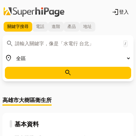
login
登入
關鍵字
搜尋
電話
進階
產品
地址
關鍵字
search
/
地區
place
search
高雄市大樹區衛生所
基本資料