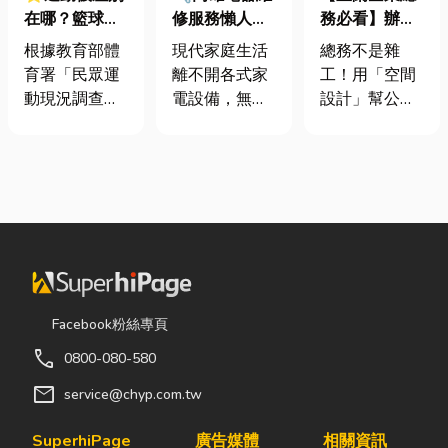
在哪？籃球、
修服務懶人包
務必看】辦公
慢跑、排球襪
｜冷氣、冰
室如何打造高
根據教育部體
現代家庭生活
總務不是雜
挑選全攻略，
箱、洗衣機專
效能職場？從
育署「民眾運
離不開各式家
工！用「空間
穿對了運動不
業維修
辦公桌椅、系
動現況調查」
電設備，無論
設計」幫公司
傷腳！
統屏風到空間
顯示，台灣規
是炎熱夏季不
省錢又賺生產
設計關鍵！
律運動人口比
可或缺的冷
力的關鍵思維
例已突破三成
氣、保存食材
很多公司編列
五，其中慢跑
的新鮮冰箱，
預算或規劃辦
與各類球類運
還是每天幫助
公室時，常覺
動正是熱門選
清洗衣物的洗
得總務只要在
擇。許多人在
衣機，一旦發
缺東西時「壞
配備上毫不惜
生故障，都可
什麼補什麼」
重金，購買
能嚴重影響日
就好，但這種
Facebook粉絲專頁
三、四千元的
常生活品質。
傳統做法往往
call
0800-080-580
頂級籃球鞋或
因此，選擇專
花了大錢，卻
專業路跑鞋，
業的高雄電器
換來員工抱怨
mail
service@chyp.com.tw
卻習慣性隨手
維修服務，不
連連。其實，
抓一雙幾十元
僅能快速排除
辦公室空間設
SuperhiPage
廣告媒體
相關資訊