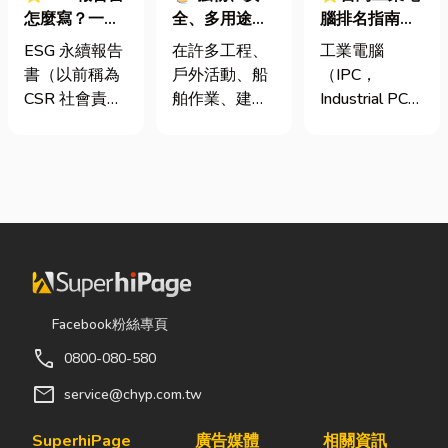
怎麼寫？一定
全、多用途！
腦排名指南：
要上市櫃才寫
從繩索到安全
台灣三大工業
ESG 永續報告
在許多工程、
工業電腦
嗎？3步驟擺
網的全方位防
電腦龍頭有哪
書（以前稱為
戶外活動、船
（IPC，
脫綠色轉型焦
護應用指南
些？工廠採購
CSR 社會責任
舶作業、建築
Industrial PC）
慮
與品牌選型全
報告書）是指
施工，甚至居
是指專為工業
解析
企業公開揭露
家安全防護
生產現場、極
其在環境保護
中，「繩索、
端環境與自動
（E）、社會
繩梯、安全
化設備所設計
責任（S）與
網」其實都是
的硬體運算平
公司治理
非常重要卻常
台。 許多製造
（G）三個維
被忽略的設
業業主在導入
度營運成果的
備。很多人以
自動化或升級
正式文件。它
為繩子只是拿
智慧工廠時，
Facebook粉絲專頁
就像是企業的
來綁東西，但
常想著先用一
call
0800-080-580
「健康體檢
其實在專業領
般的家用或商
表」與「永續
域中，繩索不
用桌機湊合。
mail
service@chyp.com.tw
成績單」。許
只是工具，更
然而，一般桌
多中小企業主
關係到安全、
機無法應付高
SuperhiPage
廣告媒體
相關資訊