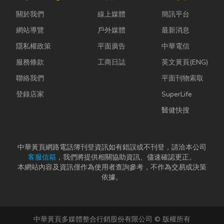
常問：「我們
效率與作業品
塵、高溫、連
關於我們
線上媒體
簡訊平台
又不是上市櫃
質。一條好的
續震動...
公司，為...
繩索，必須具
網站導覽
戶外媒體
最新消息
備高強...
隱私權政策
平面廣告
中華電信
服務條款
工商日誌
英文黃頁(ENG)
聯絡我們
平面刊物索取
登錄店家
SuperLife
醫健快搜
中華黃頁網路電話簿刊登資訊如有錯誤或不刊登，請洽本公司
客服信箱
，我們將提供相關協助資訊、儘速確認更正。
本網站內容及資訊僅作為使用者查詢參考，不作為交易或決策
依據。
中華黃頁多媒體整合行銷股份有限公司 © 版權所有