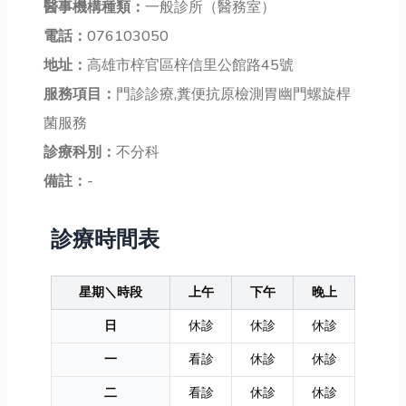
醫事機構種類：
一般診所（醫務室）
電話：
076103050
地址：
高雄市梓官區梓信里公館路45號
服務項目：
門診診療,糞便抗原檢測胃幽門螺旋桿
菌服務
診療科別：
不分科
備註：
-
診療時間表
星期＼時段
上午
下午
晚上
日
休診
休診
休診
一
看診
休診
休診
二
看診
休診
休診