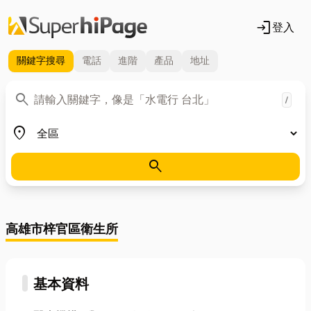
login
登入
關鍵字
搜尋
電話
進階
產品
地址
關鍵字
search
/
地區
place
search
高雄市梓官區衛生所
基本資料