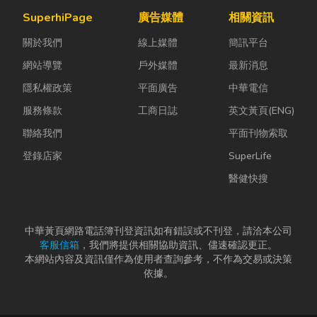
言，從農田整
默充斥在空間
陷： 這是老屋
SuperhiPage
廣告媒體
相關資訊
理、果園整
中，哪怕只是
拆除最常發生
關於我們
線上媒體
簡訊平台
平，到住宅基
一絲靜電或按
的致命錯
礎開挖，挖土
下開關的火
誤。...
網站導覽
戶外媒體
最新消息
機早已成為...
花...
隱私權政策
平面廣告
中華電信
服務條款
工商日誌
英文黃頁(ENG)
聯絡我們
平面刊物索取
登錄店家
SuperLife
醫健快搜
中華黃頁網路電話簿刊登資訊如有錯誤或不刊登，請洽本公司
客服信箱
，我們將提供相關協助資訊、儘速確認更正。
本網站內容及資訊僅作為使用者查詢參考，不作為交易或決策
依據。