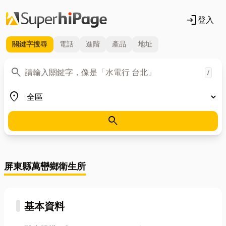
login
登入
關鍵字
搜尋
電話
進階
產品
地址
關鍵字
search
/
地區
place
search
屏東縣萬巒鄉衛生所
基本資料