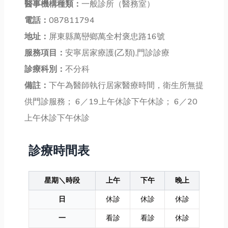
醫事機構種類：
一般診所（醫務室）
電話：
087811794
地址：
屏東縣萬巒鄉萬全村褒忠路16號
服務項目：
安寧居家療護(乙類),門診診療
診療科別：
不分科
備註：
下午為醫師執行居家醫療時間，衛生所無提
供門診服務； 6／19上午休診下午休診； 6／20
上午休診下午休診
診療時間表
星期＼時段
上午
下午
晚上
日
休診
休診
休診
一
看診
看診
休診