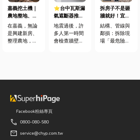
嘉義挖土機｜
⭐台中瓦斯漏
拆房子不是砸
農地整地、基
氣遮斷器推薦
牆就好！宜蘭
地開挖、土方
廠商在這！地
裝潢拆除、水
在嘉義，無論
地震過後，許
結構、管線與
清運
震氣爆怎麼
泥切割施工前
是興建新房、
多人第一時間
鄰損：拆除現
防？警報器與
必看的避坑指
整理農地，還
會檢查牆壁裂
場「最危險的
遮斷器差異、
南，專家曝這
是改善排水設
痕或家電，卻
3 件事」 拆除
補助條件及挑
3 件事最危
施，都少不了
往往忽略了藏
現場常常乒乒
選全攻略
險！
挖土機的協
在牆角、廚房
乓乓、灰塵滿
助。一台專業
後方的瓦斯管
天飛，在這種
的嘉義挖土
線。日前日本
混亂的環境
機，不僅能快
熊本永旺夢樂
下，專家提醒
速完成開挖、
城在地震後引
有三件事情如
整地與回填工
發嚴重氣爆，
果沒做好，最
作，更能大幅
正是因為震波
容易發生嚴重
Facebook粉絲專頁
縮短施工時
拉扯導致瓦斯
的意外： 分不
call
0800-080-580
間，提高工程
管線受損、氣
清「主力
效率。對許多
體微量外洩所
牆」，盲目亂
mail
service@chyp.com.tw
在地居民而
致。當瓦斯默
打導致房子塌