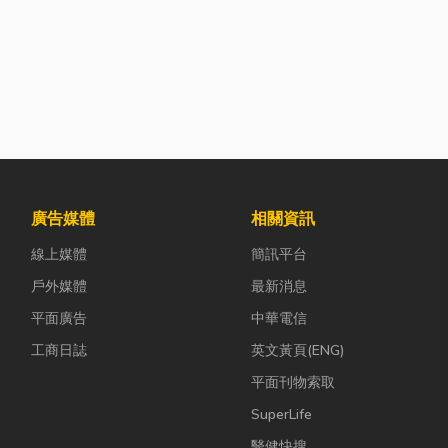
廣告媒體
相關資訊
線上媒體
簡訊平台
戶外媒體
最新消息
平面廣告
中華電信
工商日誌
英文黃頁(ENG)
平面刊物索取
SuperLife
醫健快搜