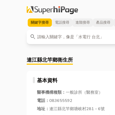
關鍵字
搜尋
電話
搜尋
進階
搜尋
產品
搜尋
關鍵字
search
連江縣北竿鄉衛生所
基本資料
醫事機構種類：
一般診所（醫務室）
電話：
083655592
地址：
連江縣北竿鄉塘岐村281－6號