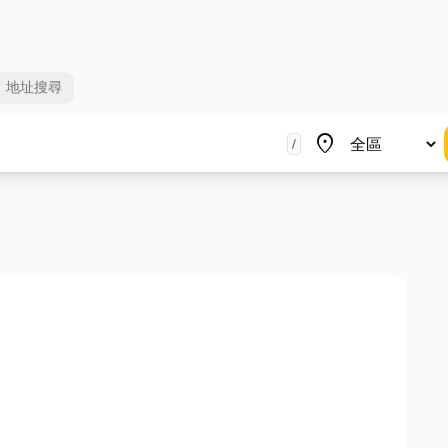
地址
搜尋
地區
place
/