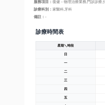
服務項目：
復健－物理治療業務,門診診療,
診療科別：
家醫科,牙科
備註：
-
診療時間表
星期＼時段
日
一
二
三
四
五