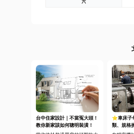
六
台中住家設計｜不當冤大頭！
⭐車床子
教你新家該如何聰明裝潢！
類、規格
完整指南