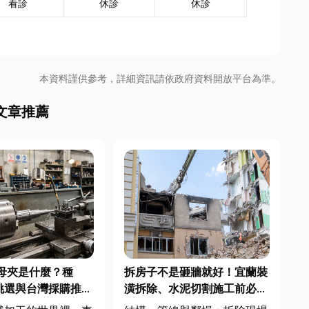
看診
休診
休診
本資料謹供參考，詳細資訊請依政府資料開放平台為準。
文章推薦
母夾是什麼？種
拆房子不是砸牆就好！宜蘭裝
挑選與台灣採購推薦
潢拆除、水泥切割施工前必看
的避坑指南，專家曝這 3 件事