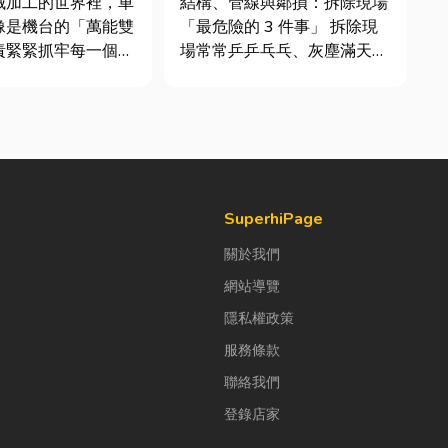
械加工的世界裡，車
結構、管線與鄰損：拆除現場
最危險！
像是機台的「萬能雙
「最危險的 3 件事」 拆除現
責緊緊抓牢每一個旋
場常常乒乒乓乓、灰塵滿天
工件。然而，當工廠
飛，在這種混亂的環境下，專
多樣、異形材或精密
家提醒有三件事情如果沒做
單時，傳統夾頭往往
好，最容易發生嚴重的意外：
大量時間拆裝與重新
分不清「主力牆」，盲目亂打
時，車床子母夾就是
導致房子塌陷： 這是老屋拆
能快速更換「專屬工
除最常發生的致命錯誤。...
SuperhiPage
關於我們
網站導覽
隱私權政策
服務條款
聯絡我們
登錄店家