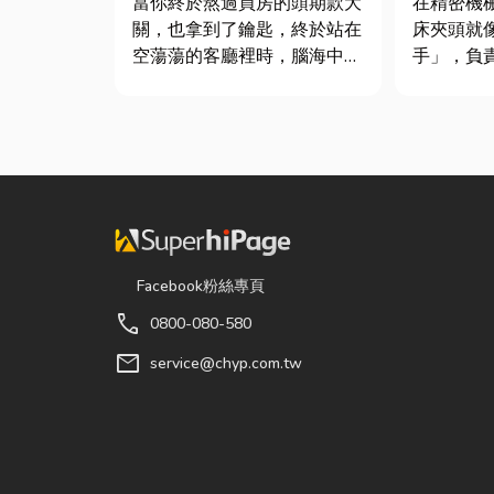
當你終於熬過買房的頭期款大
在精密機
關，也拿到了鑰匙，終於站在
床夾頭就
空蕩蕩的客廳裡時，腦海中是
手」，負
不是已經浮現各種美好畫面；
轉切削的
在這裡在放一座雙人沙發、落
接到少量
地窗前要放一株綠植以及要在
棒材的訂
用餐區放一個充滿儀式感的吧
需要耗費
台。 但得先等一下！在踩進
校正。這
裝潢這個水很深的領域之前，
讓這雙手
很多...
具」的...
Facebook粉絲專頁
call
0800-080-580
mail
service@chyp.com.tw