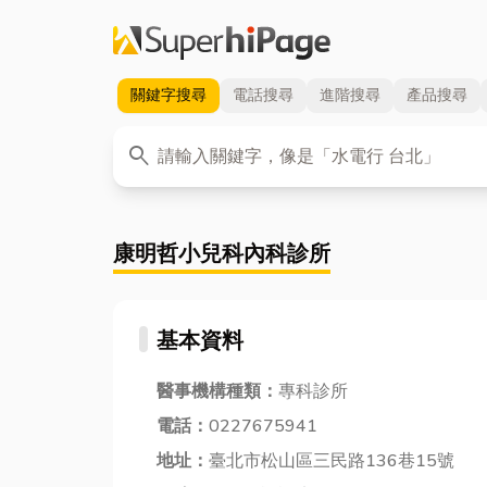
關鍵字
搜尋
電話
搜尋
進階
搜尋
產品
搜尋
關鍵字
search
康明哲小兒科內科診所
基本資料
醫事機構種類：
專科診所
電話：
0227675941
地址：
臺北市松山區三民路136巷15號