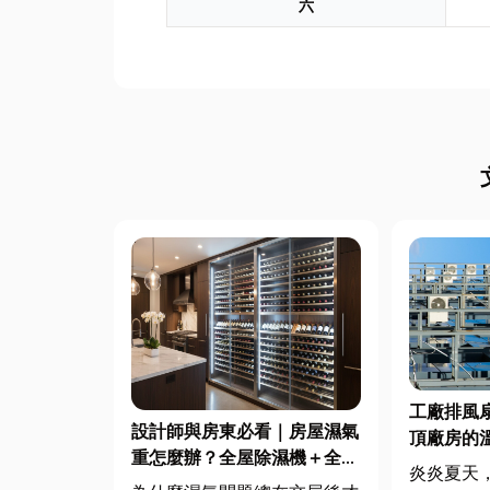
六
工廠排風
設計師與房東必看｜房屋濕氣
頂廠房的
重怎麼辦？全屋除濕機＋全熱
炎炎夏天
交換器整合安裝|提升居住品