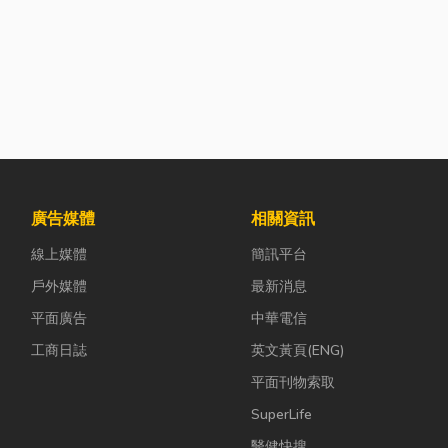
廣告媒體
相關資訊
線上媒體
簡訊平台
戶外媒體
最新消息
平面廣告
中華電信
工商日誌
英文黃頁(ENG)
平面刊物索取
SuperLife
醫健快搜