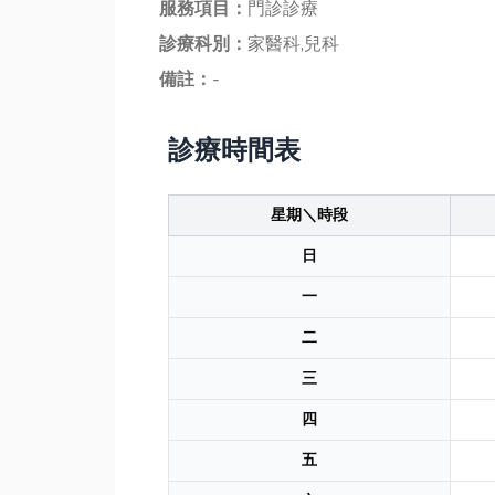
服務項目：
門診診療
診療科別：
家醫科,兒科
備註：
-
診療時間表
星期＼時段
日
一
二
三
四
五