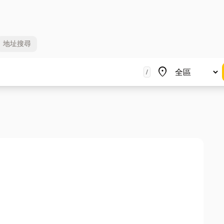
地址
搜尋
地區
place
/