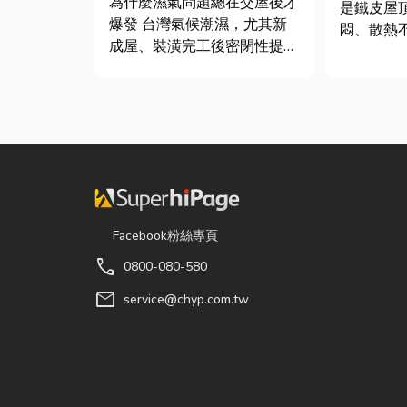
為什麼濕氣問題總在交屋後才
是鐵皮屋
質與續租率
爆發 台灣氣候潮濕，尤其新
悶、散熱
成屋、裝潢完工後密閉性提
溫度會比
高，若沒有同步規劃空氣與濕
因此裝工
度管理，濕氣會躲進看不到的
較省錢的
地方持續發酵。常見的三種場
明工廠排
景： 更衣間、衣帽間： 精品
原理及建
包、皮件、酒類收藏最怕潮
工廠排風
濕，濕度控制不好，發霉、
...
變...
Facebook粉絲專頁
call
0800-080-580
mail
service@chyp.com.tw