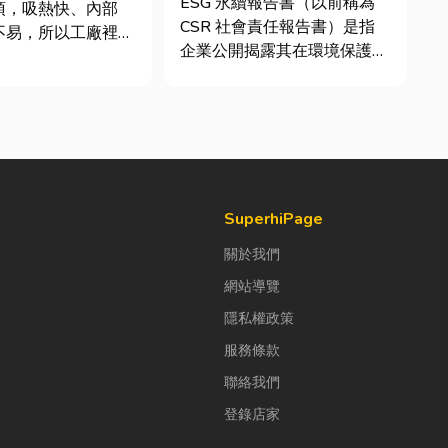
ESG 永續報告書（以前稱為
頂，吸熱快、內部
CSR 社會責任報告書）是指
不易，所以工廠裡的
企業公開揭露其在環境保護
市溫高出5度以上。
（E）、社會責任（S）與公
廠排風扇是最快速心
司治理（G）三個維度營運成
方式，以下小編會說
果的正式文件。它就像是企業
風扇改善室內溫度的
的「健康體檢表」與「永續成
議可安裝的位置。
績單」。許多中小企業主常
扇｜改善溫度的原理
問：「我們又不是上市櫃公
司，為...
SuperhiPage
關於我們
網站導覽
隱私權政策
服務條款
聯絡我們
登錄店家