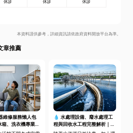
休診
休診
休診
本資料謹供參考，詳細資訊請依政府資料開放平台為準。
文章推薦
電器維修服務懶人包
💧 水處理設備、廢水處理工
冰箱、洗衣機專業維
程與回收水工程完整解析｜打
造高效率水資源管理方案