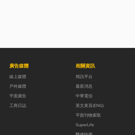
廣告媒體
相關資訊
線上媒體
簡訊平台
戶外媒體
最新消息
平面廣告
中華電信
工商日誌
英文黃頁(ENG)
平面刊物索取
SuperLife
醫健快搜