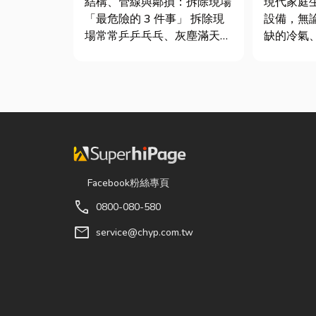
結構、管線與鄰損：拆除現場
現代家庭
最危險！
「最危險的 3 件事」 拆除現
設備，無
場常常乒乒乓乓、灰塵滿天
缺的冷氣
飛，在這種混亂的環境下，專
箱，還是
家提醒有三件事情如果沒做
洗衣機，
好，最容易發生嚴重的意外：
能嚴重影
分不清「主力牆」，盲目亂打
因此，選
導致房子塌陷： 這是老屋拆
修服務，
除最常發生的致命錯誤。...
題，更能
降...
Facebook粉絲專頁
call
0800-080-580
mail
service@chyp.com.tw