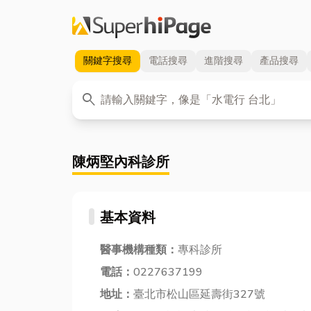
關鍵字
搜尋
電話
搜尋
進階
搜尋
產品
搜尋
關鍵字
search
陳炳堅內科診所
基本資料
醫事機構種類：
專科診所
電話：
0227637199
地址：
臺北市松山區延壽街327號