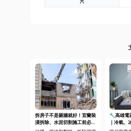
六
拆房子不是砸牆就好！宜蘭裝
🔧高雄
潢拆除、水泥切割施工前必看
｜冷氣、
的避坑指南，專家曝這 3 件事
修