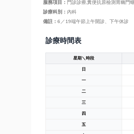
服務項目：
門診診療,糞便抗原檢測胃幽門
診療科別：
內科
備註：
6／19端午節上午開診、下午休診
診療時間表
星期＼時段
日
一
二
三
四
五