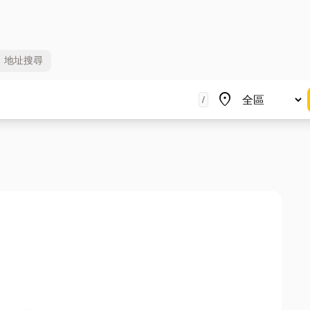
地址
搜尋
地區
place
/