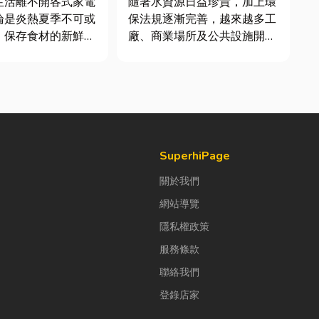
生活離不開各式家電
隨著水資源日益珍貴，加上環
論是炎熱夏季不可或
保法規逐漸完善，越來越多工
、保存食材的新鮮冰
廠、商業場所及公共設施開始
每天幫助清洗衣物的
重視水資源管理。透過完善的
一旦發生故障，都可
水處理設備規劃，不僅能改善
響日常生活品質。
水質、提升用水效率，更能搭
擇專業的高雄電器維
配廢水處理工程與回收水工
不僅能快速排除問
程，降低用水成本，實現節能
延長家電使用壽命，
減碳與永續經營的目標。 本
文...
SuperhiPage
關於我們
網站導覽
隱私權政策
服務條款
聯絡我們
登錄店家