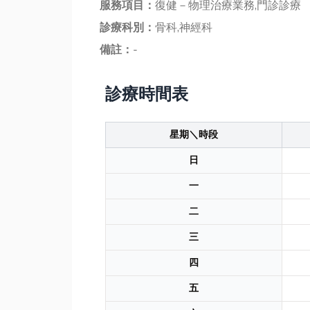
服務項目：
復健－物理治療業務,門診診療
診療科別：
骨科,神經科
備註：
-
診療時間表
星期＼時段
日
一
二
三
四
五