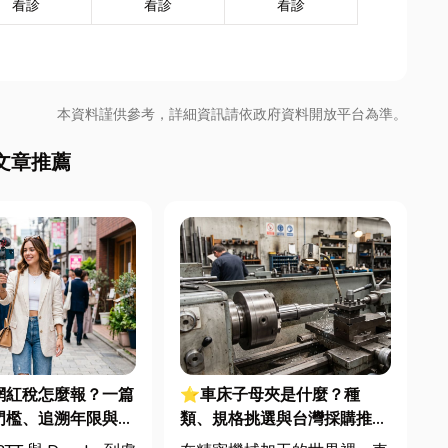
看診
看診
看診
本資料謹供參考，詳細資訊請依政府資料開放平台為準。
文章推薦
 網紅稅怎麼報？一篇
⭐車床子母夾是什麼？種
門檻、追溯年限與合
類、規格挑選與台灣採購推薦
文末加碼會計/記帳
完整指南