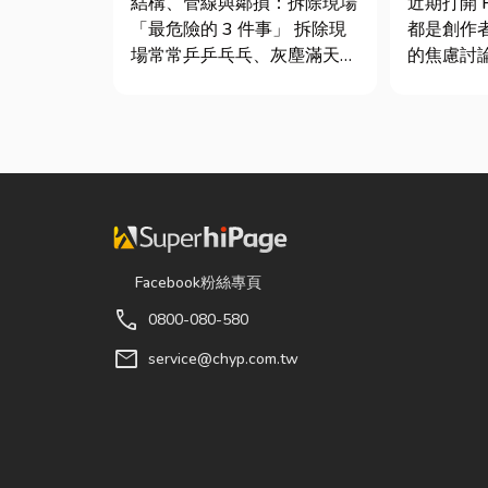
結構、管線與鄰損：拆除現場
近期打開 P
最危險！
士推薦
「最危險的 3 件事」 拆除現
都是創作
場常常乒乒乓乓、灰塵滿天
的焦慮討
飛，在這種混亂的環境下，專
的「網紅
家提醒有三件事情如果沒做
獨立稅目
好，最容易發生嚴重的意外：
數位收入
分不清「主力牆」，盲目亂打
網紅稅是
導致房子塌陷： 這是老屋拆
過網路平台（
除最常發生的致命錯誤。...
Instag...
Facebook粉絲專頁
call
0800-080-580
mail
service@chyp.com.tw