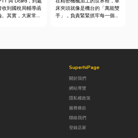
TT 與 Dcard，到處
在精密機械加工的世界裡，車
者收到國稅局輔導函
床夾頭就像是機台的「萬能雙
論。其實，大家常說
手」，負責緊緊抓牢每一個旋
稅」不是一種新創的
轉切削的工件。然而，當工廠
，而是政府針對網路
接到少量多樣、異形材或精密
落實的課稅機制。
棒材的訂單時，傳統夾頭往往
指個人或經營團隊透
需要耗費大量時間拆裝與重新
如 YouTube、
校正。這時，車床子母夾就是
讓這雙手能快速更換「專屬工
具」的...
SuperhiPage
關於我們
網站導覽
隱私權政策
服務條款
聯絡我們
登錄店家