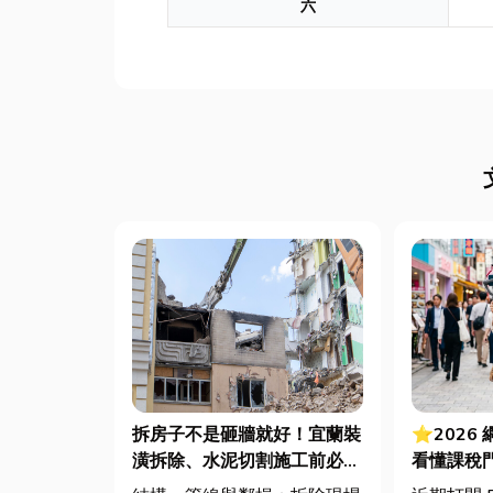
六
拆房子不是砸牆就好！宜蘭裝
⭐2026
潢拆除、水泥切割施工前必看
看懂課稅
的避坑指南，專家曝這 3 件事
法節稅，