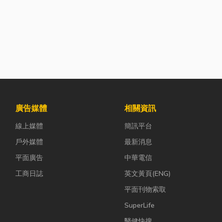
廣告媒體
相關資訊
線上媒體
簡訊平台
戶外媒體
最新消息
平面廣告
中華電信
工商日誌
英文黃頁(ENG)
平面刊物索取
SuperLife
醫健快搜