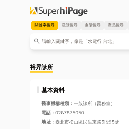
關鍵字
搜尋
電話
搜尋
進階
搜尋
產品
搜尋
關鍵字
search
裕昇診所
基本資料
醫事機構種類：
一般診所（醫務室）
電話：
0287875050
地址：
臺北市松山區民生東路5段95號