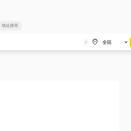
地址
搜尋
地區
place
/