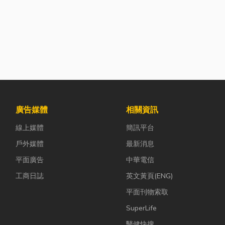
廣告媒體
相關資訊
線上媒體
簡訊平台
戶外媒體
最新消息
平面廣告
中華電信
工商日誌
英文黃頁(ENG)
平面刊物索取
SuperLife
醫健快搜