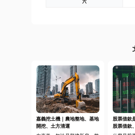
六
嘉義挖土機｜農地整地、基地
股票借款
開挖、土方清運
股票借款
款完整比