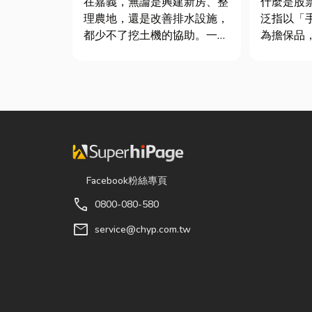
在嘉義，無論是興建新房、整
什麼是股票借款
理農地，還是改善排水設施，
泛指以「
都少不了挖土機的協助。一台
為擔保品
專業的嘉義挖土機，不僅能快
借出現金
速完成開挖、整地與回填工
人不必賣
作，更能大幅縮短施工時間，
金應急，
提高工程效率。對許多在地居
漲的獲利
民而言，從農田整理、果園整
同，主要
平，到住宅基礎開挖，挖土機
票質借、
早已成為...
款，以...
Facebook粉絲專頁
call
0800-080-580
mail
service@chyp.com.tw