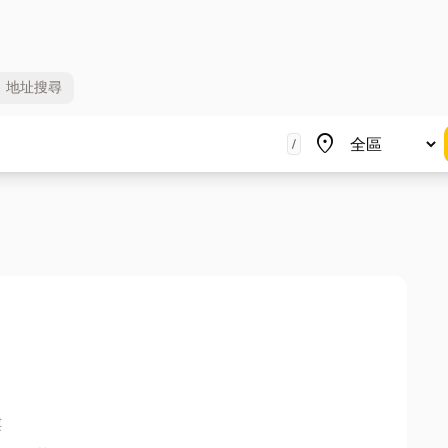
地址
搜尋
地區
place
/
樓