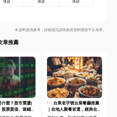
休診
休診
休診
本資料謹供參考，詳細資訊請依政府資料開放平台為準。
文章推薦
是什麼？股市震盪|
🍽️ 台東老字號台菜餐廳推薦
、股票質借、當鋪借
｜在地人聚餐首選，經典合菜
較
一次滿足