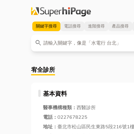
關鍵字
搜尋
電話
搜尋
進階
搜尋
產品
搜尋
關鍵字
search
宥全診所
基本資料
醫事機構種類：
西醫診所
電話：
0227678225
地址：
臺北市松山區民生東路5段216號1