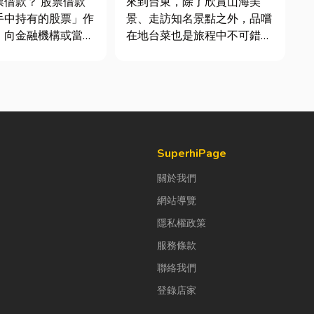
？ 股票借款
來到台東，除了欣賞山海美
手中持有的股票」作
景、走訪知名景點之外，品嚐
，向金融機構或當舖
在地台菜也是旅程中不可錯過
的融資方式，讓投資
的一環。 相較於一般小吃
出股票，就能取得資
店，老字號台菜餐廳更能展現
同時保留未來股價上
台東的人情味與飲食文化。無
空間。依承作單位不
論是家庭聚餐、朋友聚會、公
可分為證券公司的股
司聚餐，或是旅遊團體用餐，
銀行的有價證券貸
都能享受到豐盛又充滿在地特
色的...
SuperhiPage
關於我們
網站導覽
隱私權政策
服務條款
聯絡我們
登錄店家