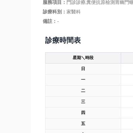
服務項目：
門診診療,糞便抗原檢測胃幽門
診療科別：
家醫科
備註：
-
診療時間表
星期＼時段
日
一
二
三
四
五