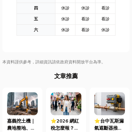
四
休診
休診
看診
五
休診
看診
看診
六
休診
看診
休診
本資料謹供參考，詳細資訊請依政府資料開放平台為準。
文章推薦
嘉義挖土機｜
⭐2026 網紅
⭐台中瓦斯漏
農地整地、基
稅怎麼報？一
氣遮斷器推薦