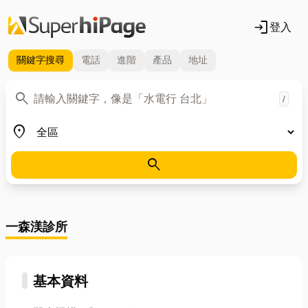
login
登入
關鍵字
搜尋
電話
進階
產品
地址
關鍵字
search
/
地區
place
search
一森渼診所
基本資料