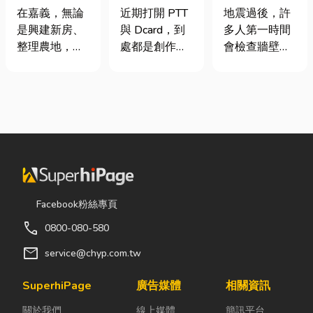
地開挖、土方
篇看懂課稅門
廠商在這！地
在嘉義，無論
近期打開 PTT
地震過後，許
清運
檻、追溯年限
震氣爆怎麼
是興建新房、
與 Dcard，到
多人第一時間
與合法節稅，
防？警報器與
整理農地，還
處都是創作者
會檢查牆壁裂
文末加碼會計/
遮斷器差異、
是改善排水設
收到國稅局輔
痕或家電，卻
記帳士推薦
補助條件及挑
施，都少不了
導函的焦慮討
往往忽略了藏
選全攻略
挖土機的協
論。其實，大
在牆角、廚房
助。一台專業
家常說的「網
後方的瓦斯管
的嘉義挖土
紅稅」不是一
線。日前日本
機，不僅能快
種新創的獨立
熊本永旺夢樂
速完成開挖、
稅目，而是政
城在地震後引
整地與回填工
府針對網路數
發嚴重氣爆，
作，更能大幅
位收入落實的
正是因為震波
Facebook粉絲專頁
縮短施工時
課稅機制。 網
拉扯導致瓦斯
call
0800-080-580
間，提高工程
紅稅是指個人
管線受損、氣
效率。對許多
或經營團隊透
體微量外洩所
mail
service@chyp.com.tw
在地居民而
過網路平台
致。當瓦斯默
言，從農田整
（如
默充斥在空間
SuperhiPage
廣告媒體
相關資訊
理、果園整
YouTube、
中，哪怕只是
關於我們
線上媒體
簡訊平台