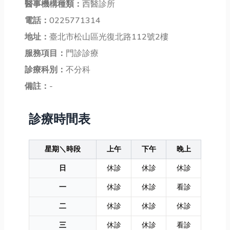
醫事機構種類：
西醫診所
電話：
0225771314
地址：
臺北市松山區光復北路112號2樓
服務項目：
門診診療
診療科別：
不分科
備註：
-
診療時間表
星期＼時段
上午
下午
晚上
日
休診
休診
休診
一
休診
休診
看診
二
休診
休診
休診
三
休診
休診
看診