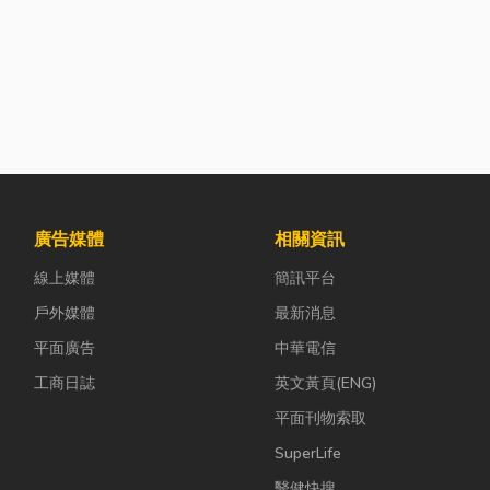
廣告媒體
相關資訊
線上媒體
簡訊平台
戶外媒體
最新消息
平面廣告
中華電信
工商日誌
英文黃頁(ENG)
平面刊物索取
SuperLife
醫健快搜