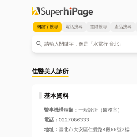
關鍵字
搜尋
電話
搜尋
進階
搜尋
產品
搜尋
關鍵字
search
佳醫美人診所
基本資料
醫事機構種類：
一般診所（醫務室）
電話：
0227086333
地址：
臺北市大安區仁愛路4段66號2樓