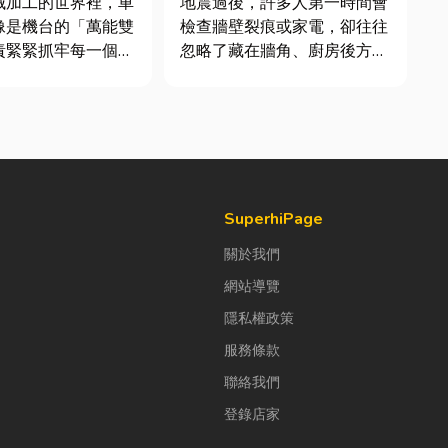
械加工的世界裡，車
地震過後，許多人第一時間會
件及挑選全攻略
像是機台的「萬能雙
檢查牆壁裂痕或家電，卻往往
責緊緊抓牢每一個旋
忽略了藏在牆角、廚房後方的
工件。然而，當工廠
瓦斯管線。日前日本熊本永旺
多樣、異形材或精密
夢樂城在地震後引發嚴重氣
單時，傳統夾頭往往
爆，正是因為震波拉扯導致瓦
大量時間拆裝與重新
斯管線受損、氣體微量外洩所
時，車床子母夾就是
致。當瓦斯默默充斥在空間
能快速更換「專屬工
中，哪怕只是一絲靜電或按下
開關的火花...
SuperhiPage
關於我們
網站導覽
隱私權政策
服務條款
聯絡我們
登錄店家