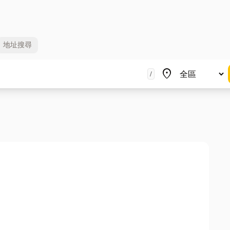
地址
搜尋
地區
place
/