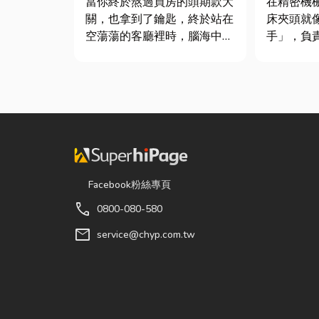
當你終於熬過買房的頭期款大
在精密機
關，也拿到了鑰匙，終於站在
床夾頭就
空蕩蕩的客廳裡時，腦海中是
手」，負
不是已經浮現各種美好畫面；
轉切削的
在這裡在放一座雙人沙發、落
接到少量
地窗前要放一株綠植以及要在
棒材的訂
用餐區放一個充滿儀式感的吧
需要耗費
台。 但得先等一下！在踩進
校正。這
裝潢這個水很深的領域之前，
讓這雙手
很多...
具」的...
Facebook粉絲專頁
call
0800-080-580
mail
service@chyp.com.tw