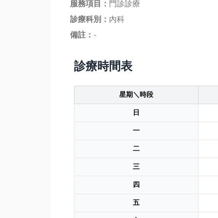
服務項目：
門診診療
診療科別：
內科
備註：
-
診療時間表
星期＼時段
日
一
二
三
四
五