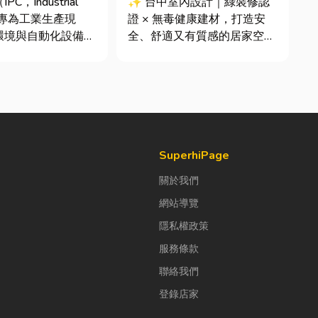
C，Industrial
✨ 台中室內設計｜綠裝修認
指專為工業生產現
證 × 無毒健康建材，打造安
環境與自動化設備所
全、舒適又有質感的居家空間
運算平台。 許多
你知道嗎？其實一間專業的台
主在導入自動化或升
中室內設計裝修團隊，不只是
廠時，常想著先用一
提供空間規劃與裝潢服務，更
或商用桌機湊合。然
是在每一個家的誕生過程中，
桌機無法應付高塵、
默默為屋主打造兼具美感、機
動...
能與健康的理想生活空間...
SuperhiPage
關於我們
網站導覽
隱私權政策
服務條款
聯絡我們
登錄店家