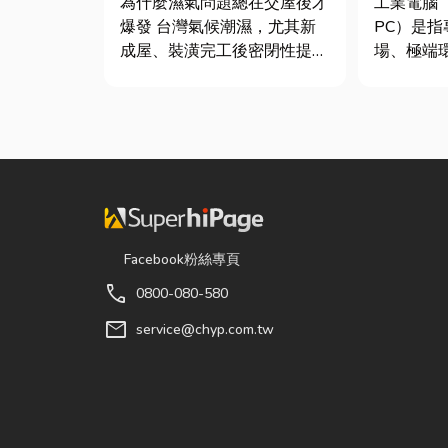
為什麼濕氣問題總在交屋後才
工業電腦（IP
質與續租率
析
爆發 台灣氣候潮濕，尤其新
PC）是
成屋、裝潢完工後密閉性提
場、極端
高，若沒有同步規劃空氣與濕
設計的硬體
度管理，濕氣會躲進看不到的
製造業業
地方持續發酵。常見的三種場
級智慧工
景： 更衣間、衣帽間： 精品
般的家用
包、皮件、酒類收藏最怕潮
而，一般
濕，濕度控制不好，發霉、
高溫、連續震
變...
Facebook粉絲專頁
call
0800-080-580
mail
service@chyp.com.tw