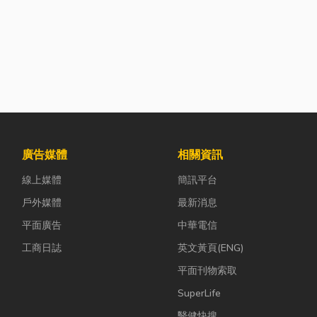
廣告媒體
相關資訊
線上媒體
簡訊平台
戶外媒體
最新消息
平面廣告
中華電信
工商日誌
英文黃頁(ENG)
平面刊物索取
SuperLife
醫健快搜