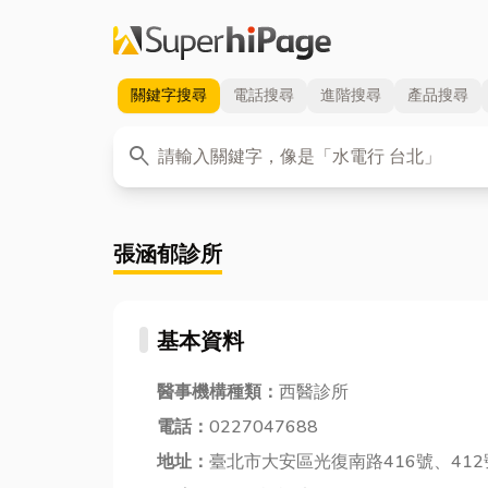
關鍵字
搜尋
電話
搜尋
進階
搜尋
產品
搜尋
關鍵字
search
張涵郁診所
基本資料
醫事機構種類：
西醫診所
電話：
0227047688
地址：
臺北市大安區光復南路416號、412