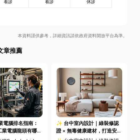
看診
看診
休診
本資料謹供參考，詳細資訊請依政府資料開放平台為準。
文章推薦
業電腦排名指南：
✨ 台中室內設計｜綠裝修認
工業電腦龍頭有哪
證 × 無毒健康建材，打造安
採購與品牌選型全解
全、舒適又有質感的居家空間