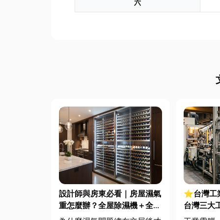
六
設計師與房東必看｜房屋濕氣
⭐台灣工
重怎麼辦？全屋除濕機＋全熱
台灣三大
交換器整合安裝|提升居住品
些？工廠