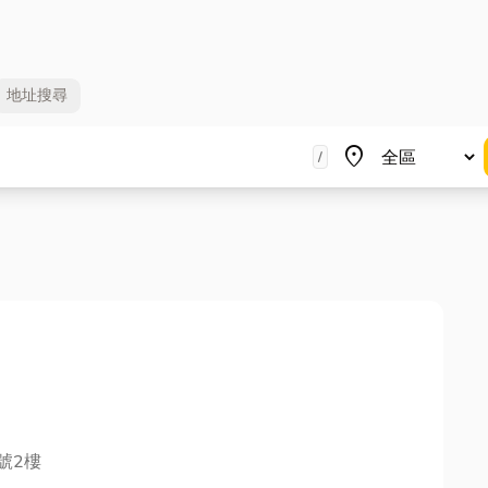
地址
搜尋
地區
place
/
號2樓