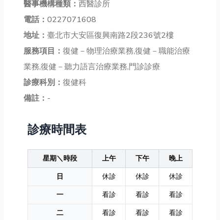
醫事機構種類：
西醫診所
電話：
0227071608
地址：
臺北市大安區復興南路2段236號2樓
服務項目：
復健－物理治療業務,復健－職能治療
業務,復健－聽力語言治療業務,門診診療
診療科別：
復健科
備註：
-
診療時間表
星期＼時段
上午
下午
晚上
日
休診
休診
休診
一
看診
看診
看診
二
看診
看診
看診