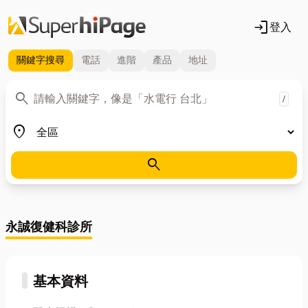
login
登入
關鍵字
搜尋
電話
進階
產品
地址
關鍵字
search
/
地區
place
search
永誠復健科診所
基本資料