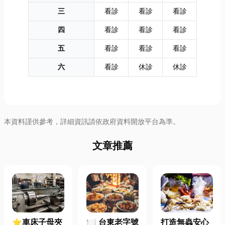
三
看診
看診
看診
四
看診
看診
看診
五
看診
看診
看診
六
看診
休診
休診
本資料謹供參考，詳細資訊請依政府資料開放平台為準。
文章推薦
⭐車床子母夾
🍽️ 台東老字號
打造無蟲安心