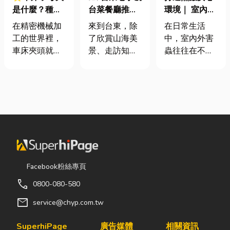
是什麼？種
台菜餐廳推薦
環境｜ 室內外
類、規格挑選
｜在地人聚餐
害蟲防治全攻
在精密機械加
來到台東，除
在日常生活
與台灣採購推
首選，經典合
略
工的世界裡，
了欣賞山海美
中，室內外害
薦完整指南
菜一次滿足
車床夾頭就像
景、走訪知名
蟲往往在不知
是機台的「萬
景點之外，品
不覺中影響著
能雙手」，負
嚐在地台菜也
居家環境與生
責緊緊抓牢每
是旅程中不可
活品質。廚房
一個旋轉切削
錯過的一環。
裡若有食物殘
的工件。然
相較於一般小
渣或積水，容
而，當工廠接
吃店，老字號
易吸引蟑螂、
到少量多樣、
台菜餐廳更能
螞蟻前來覓
異形材或精密
展現台東的人
食；陽台、庭
棒材的訂單
情味與飲食文
院若有積水，
Facebook粉絲專頁
時，傳統夾頭
化。無論是家
則可能成為蚊
call
0800-080-580
往往需要耗費
庭聚餐、朋友
蟲孳生的溫
大量時間拆裝
聚會、公司聚
床。潮濕陰暗
mail
service@chyp.com.tw
與重新校正。
餐，或是旅遊
的角落也可能
這時，車床子
團體用餐，都
吸引白蟻、蛾
SuperhiPage
廣告媒體
相關資訊