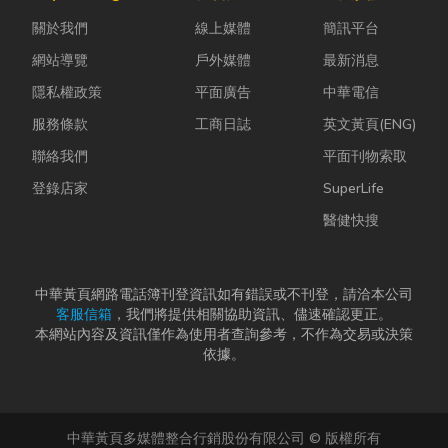
母夾就是讓這
能享受到豐盛
蚋或其他害蟲
關於我們
線上媒體
簡訊平台
雙手能快速更
又充滿在地特
藏匿，不僅影
換「專屬工
色的...
響環境整潔，
網站導覽
戶外媒體
最新消息
具」的...
更可能...
隱私權政策
平面廣告
中華電信
服務條款
工商日誌
英文黃頁(ENG)
聯絡我們
平面刊物索取
登錄店家
SuperLife
醫健快搜
中華黃頁網路電話簿刊登資訊如有錯誤或不刊登，請洽本公司
客服信箱
，我們將提供相關協助資訊、儘速確認更正。
本網站內容及資訊僅作為使用者查詢參考，不作為交易或決策
依據。
中華黃頁多媒體整合行銷股份有限公司 © 版權所有