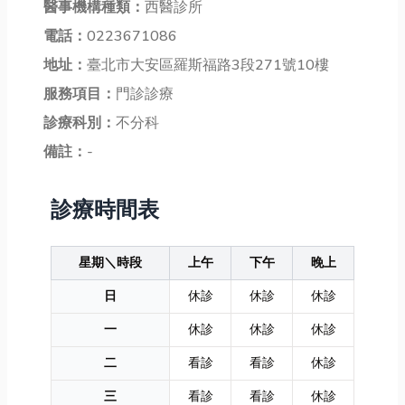
醫事機構種類：
西醫診所
電話：
0223671086
地址：
臺北市大安區羅斯福路3段271號10樓
服務項目：
門診診療
診療科別：
不分科
備註：
-
診療時間表
星期＼時段
上午
下午
晚上
日
休診
休診
休診
一
休診
休診
休診
二
看診
看診
休診
三
看診
看診
休診