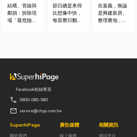
裝潢拆除、水
七夕送什麼不
地開挖、土方
結構、管線與
節日總是來得
在嘉義，無論
泥切割施工前
踩雷？限定甜
清運
鄰損：拆除現
比想像中快，
是興建新房、
必看的避坑指
點哪裡買？台
場「最危險的
每當曆日翻到
整理農地，還
南，專家曝這
中甜點推薦一
3 件事」 拆除
下半年，不少
是改善排水設
3 件事最危
次看！
現場常常乒乒
人便開始想
施，都少不了
險！
乓乓、灰塵滿
「七夕情人節
挖土機的協
天飛，在這種
是什麼時
助。一台專業
混亂的環境
候？」、「七
的嘉義挖土
下，專家提醒
夕情人節禮物
機，不僅能快
有三件事情如
該買什
速完成開挖、
果沒做好，最
麼？」。相較
整地與回填工
容易發生嚴重
於西洋情人
作，更能大幅
Facebook粉絲專頁
的意外： 分不
節，七夕充滿
縮短施工時
call
0800-080-580
清「主力
了東方的浪漫
間，提高工程
牆」，盲目亂
色彩與儀式
效率。對許多
mail
service@chyp.com.tw
打導致房子塌
感。然而，隨
在地居民而
陷： 這是老屋
著生活節奏加
言，從農田整
SuperhiPage
廣告媒體
相關資訊
拆除最常發生
快，不少人常
理、果園整
關於我們
線上媒體
簡訊平台