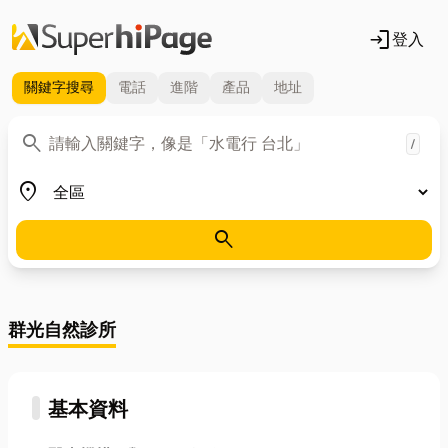
login
登入
關鍵字
搜尋
電話
進階
產品
地址
關鍵字
search
/
地區
place
search
群光自然診所
基本資料