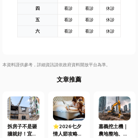
四
看診
看診
休診
五
看診
看診
休診
六
看診
看診
休診
本資料謹供參考，詳細資訊請依政府資料開放平台為準。
文章推薦
拆房子不是砸
⭐2026七夕
嘉義挖土機｜
牆就好！宜蘭
情人節攻略！
農地整地、基