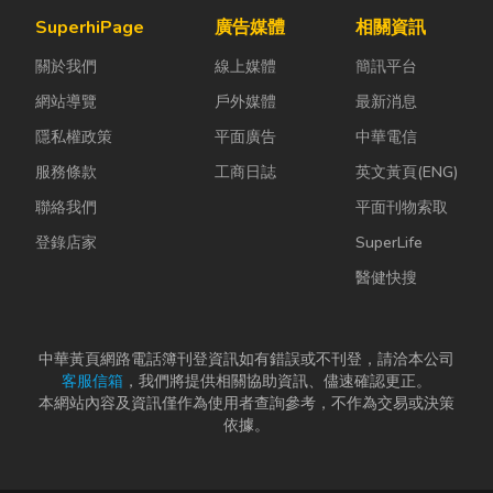
路購物越來越
氣候潮濕多
陷： 這是老屋
SuperhiPage
廣告媒體
相關資訊
普及，無論是
雨，選擇耐用
拆除最常發生
關於我們
線上媒體
簡訊平台
食品、生活用
又美觀的門窗
的致命錯
品、電子...
產品，更是
誤。...
網站導覽
戶外媒體
最新消息
打...
隱私權政策
平面廣告
中華電信
服務條款
工商日誌
英文黃頁(ENG)
聯絡我們
平面刊物索取
登錄店家
SuperLife
醫健快搜
中華黃頁網路電話簿刊登資訊如有錯誤或不刊登，請洽本公司
客服信箱
，我們將提供相關協助資訊、儘速確認更正。
本網站內容及資訊僅作為使用者查詢參考，不作為交易或決策
依據。