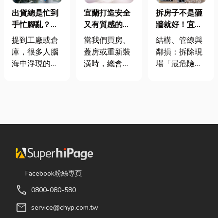
出貨總是忙到
宜蘭打造安全
拆房子不是砸
手忙腳亂？包
又有質感的
牆就好！宜蘭
裝自動化其實
家，從專業門
裝潢拆除、水
提到工廠或倉
當我們買房、
結構、管線與
沒有你想像中
窗開始
泥切割施工前
庫，很多人腦
蓋房或重新裝
鄰損：拆除現
那麼遙遠！
必看的避坑指
海中浮現的畫
潢時，總會把
場「最危險的
南，專家曝這
面可能是員工
預算花在家
3 件事」 拆除
3 件事最危
忙著搬貨、封
具、家電和裝
現場常常乒乒
險！
箱、綁帶，一
潢設計上，卻
乓乓、灰塵滿
箱接著一箱趕
常常忽略了每
天飛，在這種
著出貨。但你
天都在使用的
混亂的環境
知道嗎？現在
「門窗」。 其
下，專家提醒
許多企業早已
實，一扇好的
有三件事情如
不再靠大量人
門窗不只是遮
果沒做好，最
力完成包裝工
風避雨而已，
容易發生嚴重
Facebook粉絲專頁
作，而是透過
更影響著居家
的意外： 分不
call
0800-080-580
各種包裝機械
安全、採光、
清「主力
來提升效率。
通風與生活品
牆」，盲目亂
mail
service@chyp.com.tw
尤其近年來網
質。尤其台灣
打導致房子塌