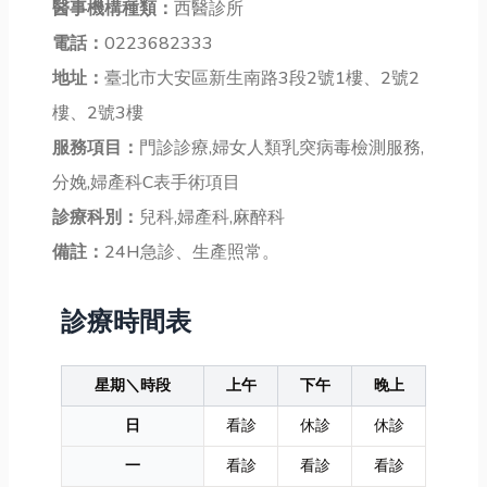
醫事機構種類：
西醫診所
電話：
0223682333
地址：
臺北市大安區新生南路3段2號1樓、2號2
樓、2號3樓
服務項目：
門診診療,婦女人類乳突病毒檢測服務,
分娩,婦產科C表手術項目
診療科別：
兒科,婦產科,麻醉科
備註：
24H急診、生產照常。
診療時間表
星期＼時段
上午
下午
晚上
日
看診
休診
休診
一
看診
看診
看診