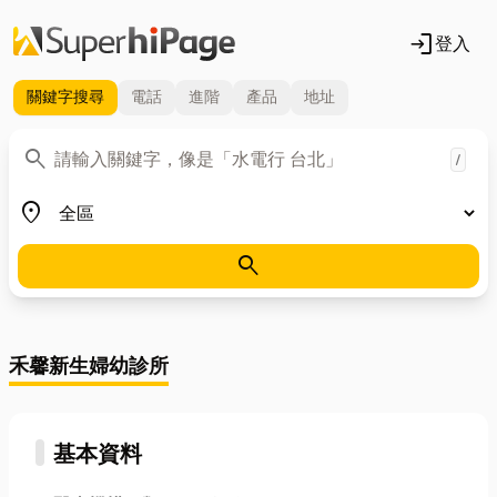
login
登入
關鍵字
搜尋
電話
進階
產品
地址
關鍵字
search
/
地區
place
search
禾馨新生婦幼診所
基本資料