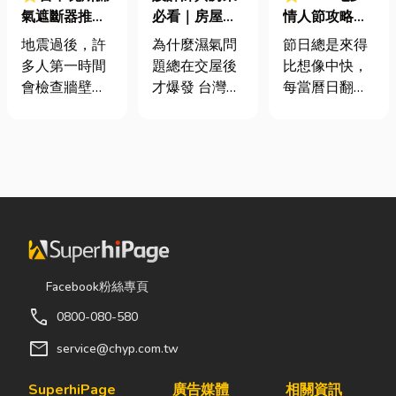
氣遮斷器推薦
必看｜房屋濕
情人節攻略！
廠商在這！地
氣重怎麼辦？
七夕送什麼不
地震過後，許
為什麼濕氣問
節日總是來得
震氣爆怎麼
全屋除濕機＋
踩雷？限定甜
多人第一時間
題總在交屋後
比想像中快，
防？警報器與
全熱交換器整
點哪裡買？台
會檢查牆壁裂
才爆發 台灣氣
每當曆日翻到
遮斷器差異、
合安裝|提升居
中甜點推薦一
痕或家電，卻
候潮濕，尤其
下半年，不少
補助條件及挑
住品質與續租
次看！
往往忽略了藏
新成屋、裝潢
人便開始想
選全攻略
率
在牆角、廚房
完工後密閉性
「七夕情人節
後方的瓦斯管
提高，若沒有
是什麼時
線。日前日本
同步規劃空氣
候？」、「七
熊本永旺夢樂
與濕度管理，
夕情人節禮物
城在地震後引
濕氣會躲進看
該買什
發嚴重氣爆，
不到的地方持
麼？」。相較
正是因為震波
續發酵。常見
於西洋情人
Facebook粉絲專頁
拉扯導致瓦斯
的三種場景：
節，七夕充滿
call
0800-080-580
管線受損、氣
更衣間、衣帽
了東方的浪漫
體微量外洩所
間： 精品包、
色彩與儀式
mail
service@chyp.com.tw
致。當瓦斯默
皮件、酒類收
感。然而，隨
默充斥在空間
藏最怕潮濕，
著生活節奏加
SuperhiPage
廣告媒體
相關資訊