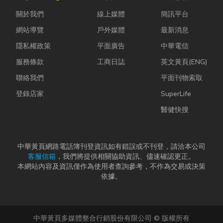
中，哪怕只是
濕度控制不
快，不少人常
關於我們
線上媒體
簡訊平台
一絲靜電或按
好，發霉、
因工作繁忙而
下開關的火
變...
忘記節日，或
網站導覽
戶外媒體
最新消息
花...
是苦惱於「七
隱私權政策
平面廣告
中華電信
夕情...
服務條款
工商日誌
英文黃頁(ENG)
聯絡我們
平面刊物索取
登錄店家
SuperLife
醫健快搜
中華黃頁網路電話簿刊登資訊如有錯誤或不刊登，請洽本公司
客服信箱
，我們將提供相關協助資訊、儘速確認更正。
本網站內容及資訊僅作為使用者查詢參考，不作為交易或決策
依據。
中華黃頁多媒體整合行銷股份有限公司 © 版權所有