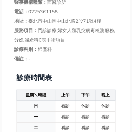
醫事機構種類：
西醫診所
電話：
0225361158
地址：
臺北市中山區中山北路2段71號4樓
服務項目：
門診診療,婦女人類乳突病毒檢測服務,
分娩,婦產科C表手術項目
診療科別：
婦產科
備註：
-
診療時間表
星期＼時段
上午
下午
晚上
日
看診
休診
休診
一
看診
看診
看診
二
看診
看診
看診