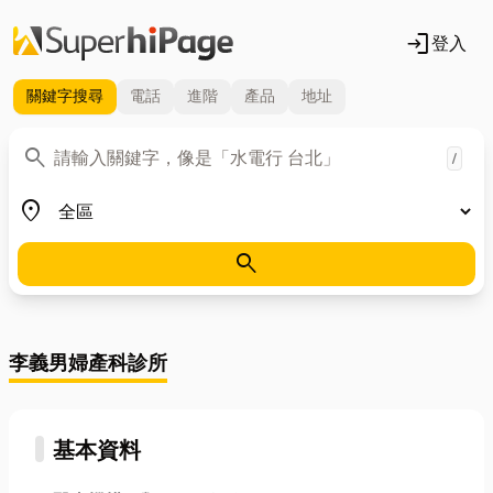
login
登入
關鍵字
搜尋
電話
進階
產品
地址
關鍵字
search
/
地區
place
search
李義男婦產科診所
基本資料