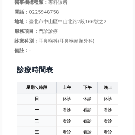
醫事機構種類：
專科診所
電話：
0225948758
地址：
臺北市中山區中山北路2段166號之2
服務項目：
門診診療
診療科別：
耳鼻喉科(耳鼻喉頭頸外科)
備註：
-
診療時間表
星期＼時段
上午
下午
晚上
日
休診
休診
休診
一
看診
看診
看診
二
看診
看診
看診
三
看診
看診
看診