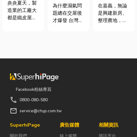
屋頂廠房的溫
炎炎夏天，製
氣重怎麼辦？
地開挖、土方
為什麼濕氣問
在嘉義，無論
度
造業的工廠大
全屋除濕機＋
清運
題總在交屋後
是興建新房、
都是鐵皮屋
全熱交換器整
才爆發 台灣氣
整理農地，還
頂，吸熱快、
合安裝|提升居
候潮濕，尤其
是改善排水設
內部悶、散熱
住品質與續租
新成屋、裝潢
施，都少不了
不易，所以工
率
完工後密閉性
挖土機的協
廠裡的溫度會
提高，若沒有
助。一台專業
比市溫高出5
同步規劃空氣
的嘉義挖土
度以上。因此
與濕度管理，
機，不僅能快
裝工廠排風扇
濕氣會躲進看
速完成開挖、
是最快速心較
不到的地方持
整地與回填工
省錢的方式，
續發酵。常見
作，更能大幅
Facebook粉絲專頁
以下小編會說
的三種場景：
縮短施工時
明工廠排風扇
call
0800-080-580
更衣間、衣帽
間，提高工程
改善室內溫度
間： 精品包、
效率。對許多
mail
service@chyp.com.tw
的原理及建議
皮件、酒類收
在地居民而
可安裝的位
藏最怕潮濕，
言，從農田整
SuperhiPage
廣告媒體
相關資訊
置。 工廠排風
濕度控制不
理、果園整
扇｜改善溫度
關於我們
線上媒體
簡訊平台