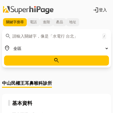
login
登入
關鍵字
搜尋
電話
進階
產品
地址
關鍵字
search
/
地區
place
search
中山民權王耳鼻喉科診所
基本資料