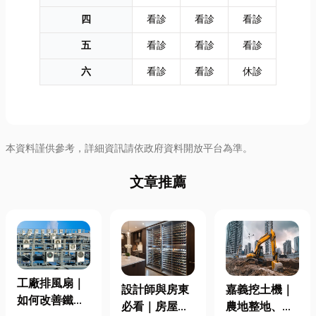
四
看診
看診
看診
五
看診
看診
看診
六
看診
看診
休診
本資料謹供參考，詳細資訊請依政府資料開放平台為準。
文章推薦
工廠排風扇｜
設計師與房東
嘉義挖土機｜
如何改善鐵皮
必看｜房屋濕
農地整地、基