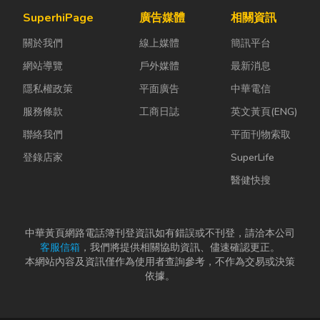
辦公室空間設
兼具美感、機
等一下！在踩
SuperhiPage
廣告媒體
相關資訊
計是一門幫公
能與健康的理
進裝潢這個水
關於我們
線上媒體
簡訊平台
司賺錢的戰
想生活空間...
很深的領域之
略！真正厲
前，很多...
網站導覽
戶外媒體
最新消息
害...
隱私權政策
平面廣告
中華電信
服務條款
工商日誌
英文黃頁(ENG)
聯絡我們
平面刊物索取
登錄店家
SuperLife
醫健快搜
中華黃頁網路電話簿刊登資訊如有錯誤或不刊登，請洽本公司
客服信箱
，我們將提供相關協助資訊、儘速確認更正。
本網站內容及資訊僅作為使用者查詢參考，不作為交易或決策
依據。