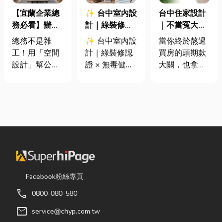
【宜蘭企業總
✨ 台中室內設
台中住家設計
務必看】辦公
計｜綠裝修認
｜不當冤大
室如何打造高
證 × 無毒健康
頭！教你新家
總務不是雜
✨ 台中室內設
當你終於熬過
效能職場？從
建材，打造安
該如何聰明裝
工！用「空間
計｜綠裝修認
買房的頭期款
辦公桌椅、系
全、舒適又有
潢！
設計」幫公司
證 × 無毒健康
大關，也拿到
統屏風到空間
質感的居家空
省錢又賺生產
建材，打造安
了鑰匙，終於
設計關鍵！
間
力的關鍵思維
全、舒適又有
站在空蕩蕩的
很多公司編列
質感的居家空
客廳裡時，腦
預算或規劃辦
間 你知道嗎？
海中是不是已
公室時，常覺
其實一間專業
經浮現各種美
得總務只要在
的台中室內設
好畫面；在這
缺東西時「壞
計裝修團隊，
裡在放一座雙
什麼補什麼」
不只是提供空
人沙發、落地
就好，但這種
間規劃與裝潢
窗前要放一株
Facebook粉絲專頁
傳統做法往往
服務，更是在
綠植以及要在
call
0800-080-580
花了大錢，卻
每一個家的誕
用餐區放一個
換來員工抱怨
生過程中，默
充滿儀式感的
mail
service@chyp.com.tw
連連。其實，
默為屋主打造
吧台。 但得先