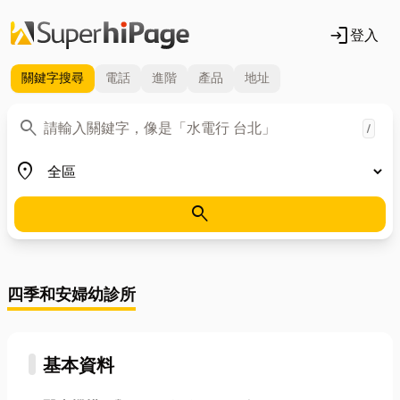
login
登入
關鍵字
搜尋
電話
進階
產品
地址
關鍵字
search
/
地區
place
search
四季和安婦幼診所
基本資料