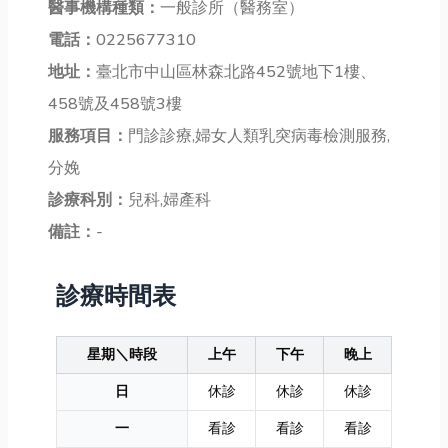
醫事機構種類：
一般診所（醫務室）
電話：
0225677310
地址：
臺北市中山區林森北路452號地下1樓、
458號及458號3樓
服務項目：
門診診療,婦女人類乳突病毒檢測服務,
分娩
診療科別：
兒科,婦產科
備註：
-
診療時間表
星期＼時段
上午
下午
晚上
日
休診
休診
休診
一
看診
看診
看診