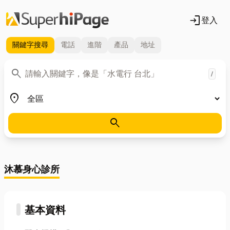
login
登入
關鍵字
搜尋
電話
進階
產品
地址
關鍵字
search
/
地區
place
search
沐慕身心診所
基本資料