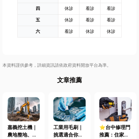
四
休診
看診
看診
五
休診
看診
看診
六
看診
休診
休診
本資料謹供參考，詳細資訊請依政府資料開放平台為準。
文章推薦
工業用毛刷｜
嘉義挖土機｜
⭐台中修理門
挑選適合你的
農地整地、基
推薦：住家鐵