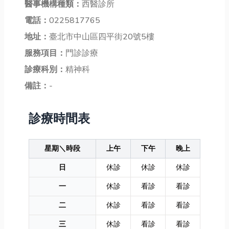
醫事機構種類：
西醫診所
電話：
0225817765
地址：
臺北市中山區四平街20號5樓
服務項目：
門診診療
診療科別：
精神科
備註：
-
診療時間表
星期＼時段
上午
下午
晚上
日
休診
休診
休診
一
休診
看診
看診
二
休診
看診
看診
三
休診
看診
看診