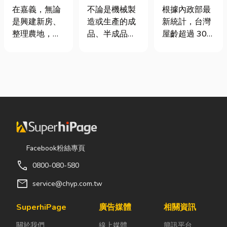
產業的刷子工
地開挖、土方
門卡住、大門
不論是機械製
在嘉義，無論
根據內政部最
業用毛刷
清運
下垂怎麼辦？
造或生產的成
是興建新房、
新統計，台灣
維修費用與不
品、半成品，
整理農地，還
屋齡超過 30
銹鋼工程一次
多少殘留些廢
是改善排水設
年的老屋比例
看
棄物，而這就
施，都少不了
已經過半。隨
需要用到工業
挖土機的協
著房屋屋齡增
用毛刷來去
助。一台專業
加，金屬門窗
除，此時如何
的嘉義挖土
疲勞與結構鏽
挑選刷子，就
機，不僅能快
蝕問題也日漸
是一門專業的
速完成開挖、
明顯。許多屋
學問，下面小
整地與回填工
主每天回家開
編會分享工業
作，更能大幅
門，都覺得門
Facebook粉絲專頁
用毛刷的材質
縮短施工時
片重得像在拉
call
0800-080-580
及用途說明，
間，提高工程
拔河，甚至伴
希望能讓你在
效率。對許多
隨刺耳的金屬
mail
service@chyp.com.tw
挑選時有可參
在地居民而
摩擦聲。 其
考的文章。 工
言，從農田整
實，門片故障
SuperhiPage
廣告媒體
相關資訊
業用毛刷｜常
理、果園整
並不代表一定
關於我們
線上媒體
簡訊平台