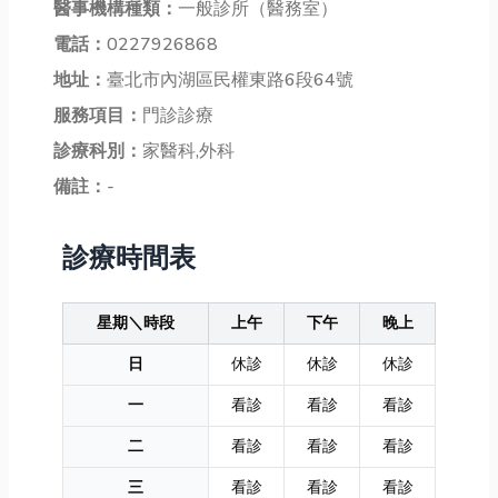
醫事機構種類：
一般診所（醫務室）
電話：
0227926868
地址：
臺北市內湖區民權東路6段64號
服務項目：
門診診療
診療科別：
家醫科,外科
備註：
-
診療時間表
星期＼時段
上午
下午
晚上
日
休診
休診
休診
一
看診
看診
看診
二
看診
看診
看診
三
看診
看診
看診