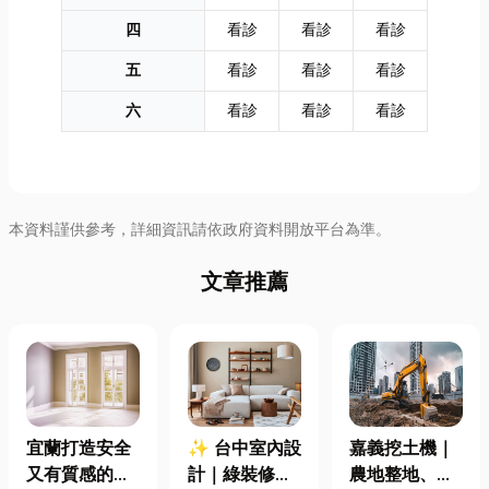
四
看診
看診
看診
五
看診
看診
看診
六
看診
看診
看診
本資料謹供參考，詳細資訊請依政府資料開放平台為準。
文章推薦
宜蘭打造安全
✨ 台中室內設
嘉義挖土機｜
又有質感的
計｜綠裝修認
農地整地、基