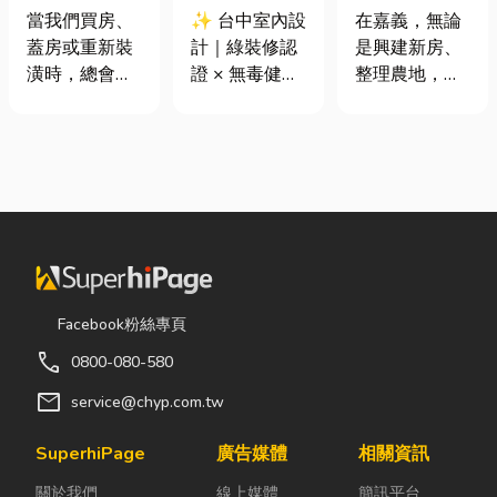
家，從專業門
證 × 無毒健康
地開挖、土方
當我們買房、
✨ 台中室內設
在嘉義，無論
窗開始
建材，打造安
清運
蓋房或重新裝
計｜綠裝修認
是興建新房、
全、舒適又有
潢時，總會把
證 × 無毒健康
整理農地，還
質感的居家空
預算花在家
建材，打造安
是改善排水設
間
具、家電和裝
全、舒適又有
施，都少不了
潢設計上，卻
質感的居家空
挖土機的協
常常忽略了每
間 你知道嗎？
助。一台專業
天都在使用的
其實一間專業
的嘉義挖土
「門窗」。 其
的台中室內設
機，不僅能快
實，一扇好的
計裝修團隊，
速完成開挖、
門窗不只是遮
不只是提供空
整地與回填工
風避雨而已，
間規劃與裝潢
作，更能大幅
Facebook粉絲專頁
更影響著居家
服務，更是在
縮短施工時
call
0800-080-580
安全、採光、
每一個家的誕
間，提高工程
通風與生活品
生過程中，默
效率。對許多
mail
service@chyp.com.tw
質。尤其台灣
默為屋主打造
在地居民而
氣候潮濕多
兼具美感、機
言，從農田整
SuperhiPage
廣告媒體
相關資訊
雨，選擇耐用
能與健康的理
理、果園整
關於我們
線上媒體
簡訊平台