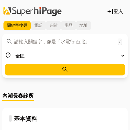
login
登入
關鍵字
搜尋
電話
進階
產品
地址
關鍵字
search
/
地區
place
search
內湖長春診所
基本資料