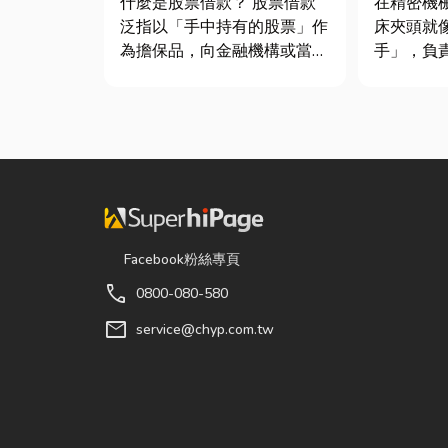
什麼是股票借款？ 股票借款
在精密機
泛指以「手中持有的股票」作
床夾頭就
為擔保品，向金融機構或當舖
手」，負
借出現金的融資方式，讓投資
轉切削的
人不必賣出股票，就能取得資
接到少量
金應急，同時保留未來股價上
棒材的訂
漲的獲利空間。依承作單位不
需要耗費
同，主要可分為證券公司的股
校正。這
票質借、銀行的有價證券貸
讓這雙手
款，以...
具」的...
Facebook粉絲專頁
call
0800-080-580
mail
service@chyp.com.tw