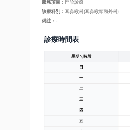
服務項目：
門診診療
診療科別：
耳鼻喉科(耳鼻喉頭頸外科)
備註：
-
診療時間表
星期＼時段
日
一
二
三
四
五