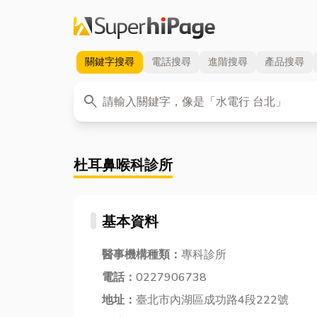
關鍵字
搜尋
電話
搜尋
進階
搜尋
產品
搜尋
關鍵字
search
杜耳鼻喉科診所
基本資料
醫事機構種類：
專科診所
電話：
0227906738
地址：
臺北市內湖區成功路4段222號