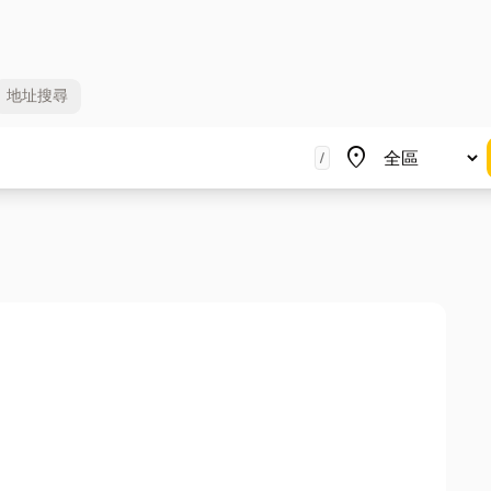
地址
搜尋
地區
place
/