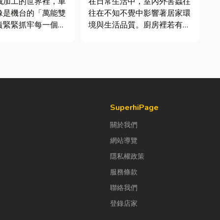
械加工的世界裡，車
在日常生活中，室內外害蟲往
像是機台的「萬能雙
往在不知不覺中影響著居家環
責緊緊抓牢每一個旋
境與生活品質。廚房裡若有食
工件。然而，當工廠
物殘渣或積水，容易吸引蟑
多樣、異形材或精密
螂、螞蟻前來覓食；陽台、庭
單時，傳統夾頭往往
院若有積水，則可能成為蚊蟲
大量時間拆裝與重新
孳生的溫床。潮濕陰暗的角落
時，車床子母夾就是
也可能吸引白蟻、蛾蚋或其他
能快速更換「專屬工
害蟲藏匿，不僅影響環境整
潔，更可能...
SuperhiPage
關於我們
網站導覽
隱私權政策
服務條款
聯絡我們
登錄店家