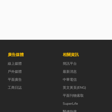
廣告媒體
相關資訊
線上媒體
簡訊平台
戶外媒體
最新消息
平面廣告
中華電信
工商日誌
英文黃頁(ENG)
平面刊物索取
SuperLife
醫健快搜