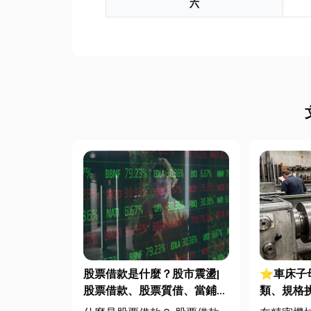
六
股票借款是什麼？股市震盪|
⭐車床子
股票借款、股票質借、當鋪借
類、規格
款完整比較
完整指南