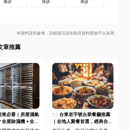
看診
休診
休診
本資料謹供參考，詳細資訊請依政府資料開放平台為準。
文章推薦
房東必看｜房屋濕氣
🍽️ 台東老字號台菜餐廳推薦
？全屋除濕機＋全熱
｜在地人聚餐首選，經典合菜
合安裝|提升居住品
一次滿足