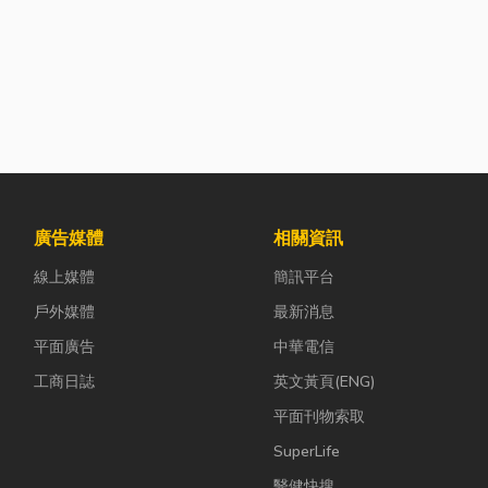
廣告媒體
相關資訊
線上媒體
簡訊平台
戶外媒體
最新消息
平面廣告
中華電信
工商日誌
英文黃頁(ENG)
平面刊物索取
SuperLife
醫健快搜