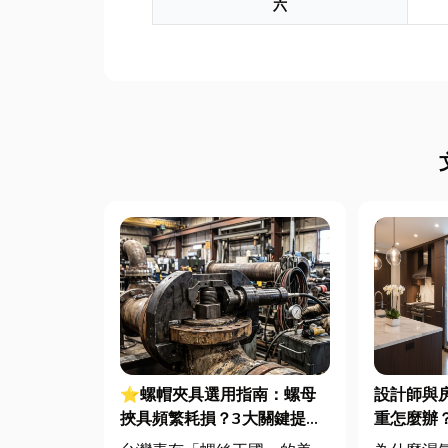
六
⭐螺帽夾具選用指南：螺母
設計師與
挾具頻繁耗損？3大關鍵提升
重怎麼辦
扣件成型良率與壽命
交換器整