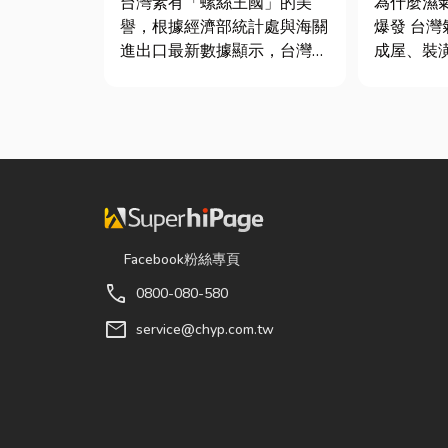
台灣素有「螺絲王國」的美
為什麼濕
質與續租
譽，根據經濟部統計處與海關
爆發 台灣氣候潮濕，尤其新
進出口最新數據顯示，台灣扣
成屋、裝
件年出口額高達 42.1 億美
高，若沒
元，其中螺帽（HS
度管理，
731816）產品即占總出口比
地方持續
重逾 20%。在面對全球客戶
景： 更衣間、衣帽間： 精品
對扣件精度與耐用度要求日益
包、皮件
嚴苛的趨勢下，扣件成型機中
濕，濕度
的關...
變...
Facebook粉絲專頁
call
0800-080-580
mail
service@chyp.com.tw