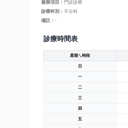
服務項目：
門診診療
診療科別：
不分科
備註：
-
診療時間表
星期＼時段
日
一
二
三
四
五