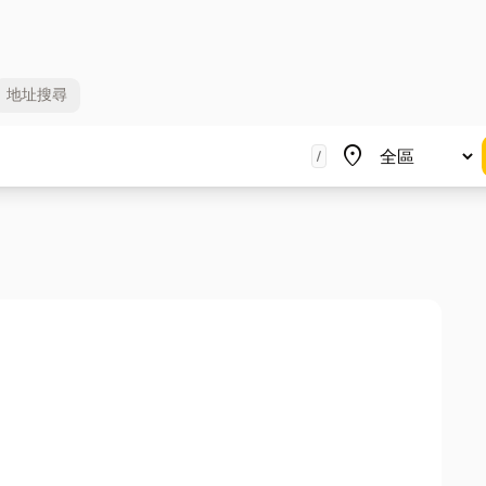
地址
搜尋
地區
place
/