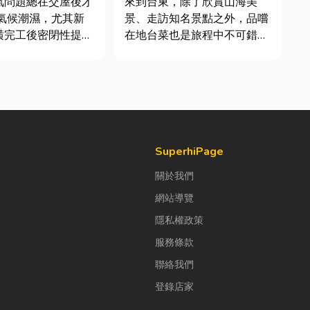
氣問題總在交屋後才
來到台東，除了欣賞山海美
率
景、走訪知名景點之外，品嚐
潢完工後密閉性提
在地台菜也是旅程中不可錯過
有同步規劃空氣與濕
的一環。 相較於一般小吃
濕氣會躲進看不到的
店，老字號台菜餐廳更能展現
發酵。常見的三種場
台東的人情味與飲食文化。無
論是家庭聚餐、朋友聚會、公
、酒類收藏最怕潮
司聚餐，或是旅遊團體用餐，
控制不好，發霉、
都能享受到豐盛又充滿在地特
色的...
SuperhiPage
關於我們
網站導覽
隱私權政策
服務條款
聯絡我們
登錄店家