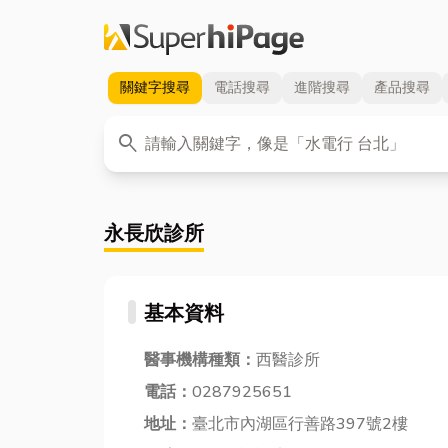
關鍵字
搜尋
電話
搜尋
進階
搜尋
產品
搜尋
關鍵字
search
永長欣診所
基本資料
醫事機構種類：
西醫診所
電話：
0287925651
地址：
臺北市內湖區行善路397號2樓