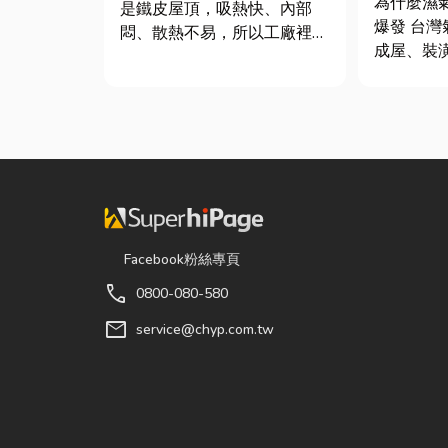
為什麼濕
是鐵皮屋頂，吸熱快、內部
質與續租
爆發 台灣氣候潮濕，尤其新
悶、散熱不易，所以工廠裡的
成屋、裝
溫度會比市溫高出5度以上。
高，若沒
因此裝工廠排風扇是最快速心
度管理，
較省錢的方式，以下小編會說
地方持續
明工廠排風扇改善室內溫度的
景： 更衣間、衣帽間： 精品
原理及建議可安裝的位置。
包、皮件
工廠排風扇｜改善溫度的原理
濕，濕度
...
變...
Facebook粉絲專頁
call
0800-080-580
mail
service@chyp.com.tw