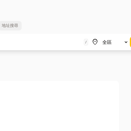
地址
搜尋
地區
place
/