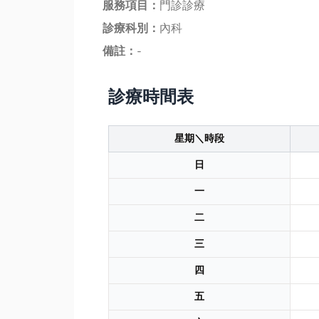
服務項目：
門診診療
診療科別：
內科
備註：
-
診療時間表
星期＼時段
日
一
二
三
四
五