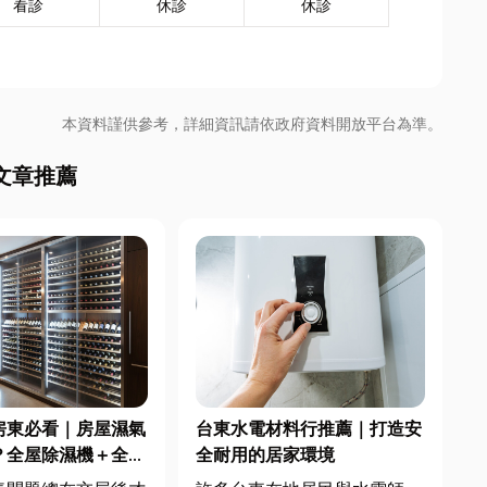
看診
休診
休診
本資料謹供參考，詳細資訊請依政府資料開放平台為準。
文章推薦
房東必看｜房屋濕氣
台東水電材料行推薦｜打造安
？全屋除濕機＋全熱
全耐用的居家環境
合安裝|提升居住品