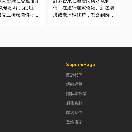
氣問題總在交屋後才
許多台東在地居民與水電師
率
傅，在進行居家修繕、新屋裝
潢完工後密閉性提
潢或老屋翻修時，都會到熟悉
有同步規劃空氣與濕
的水電材料行採購。除了商品
濕氣會躲進看不到的
種類較齊全，也能依照施工需
發酵。常見的三種場
求，快速找到合適的電線、開
關插座、燈具、馬達、衛浴設
、酒類收藏最怕潮
備及熱水器相關產品。 無論
控制不好，發霉、
是更換老舊開關、安裝節能燈
具、處...
SuperhiPage
關於我們
網站導覽
隱私權政策
服務條款
聯絡我們
登錄店家