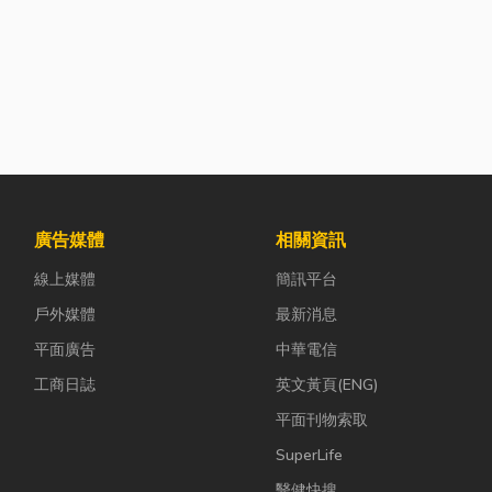
廣告媒體
相關資訊
線上媒體
簡訊平台
戶外媒體
最新消息
平面廣告
中華電信
工商日誌
英文黃頁(ENG)
平面刊物索取
SuperLife
醫健快搜