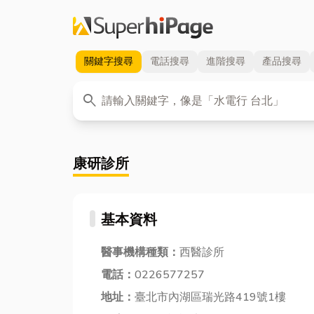
關鍵字
搜尋
電話
搜尋
進階
搜尋
產品
搜尋
關鍵字
search
康研診所
基本資料
醫事機構種類：
西醫診所
電話：
0226577257
地址：
臺北市內湖區瑞光路419號1樓