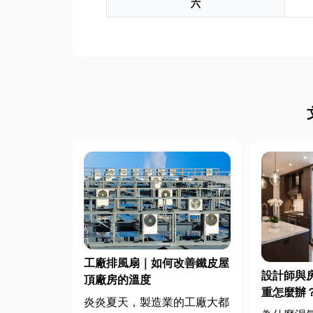
六
工廠排風扇｜如何改善鐵皮屋
設計師與
頂廠房的溫度
重怎麼辦
炎炎夏天，製造業的工廠大都
交換器整