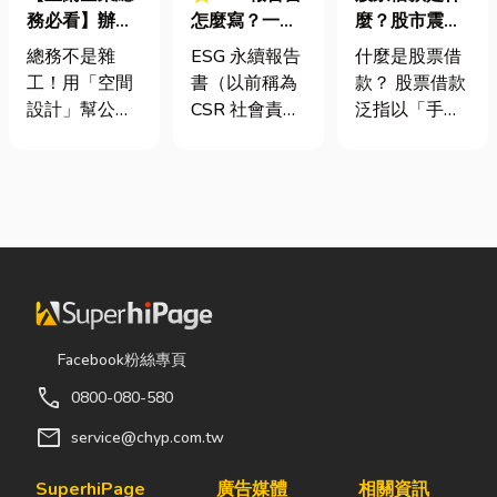
務必看】辦公
怎麼寫？一定
麼？股市震盪|
室如何打造高
要上市櫃才寫
股票借款、股
總務不是雜
ESG 永續報告
什麼是股票借
效能職場？從
嗎？3步驟擺
票質借、當鋪
工！用「空間
書（以前稱為
款？ 股票借款
辦公桌椅、系
脫綠色轉型焦
借款完整比較
設計」幫公司
CSR 社會責任
泛指以「手中
統屏風到空間
慮
省錢又賺生產
報告書）是指
持有的股票」
設計關鍵！
力的關鍵思維
企業公開揭露
作為擔保品，
很多公司編列
其在環境保護
向金融機構或
預算或規劃辦
（E）、社會
當舖借出現金
公室時，常覺
責任（S）與
的融資方式，
得總務只要在
公司治理
讓投資人不必
缺東西時「壞
（G）三個維
賣出股票，就
什麼補什麼」
度營運成果的
能取得資金應
就好，但這種
正式文件。它
急，同時保留
Facebook粉絲專頁
傳統做法往往
就像是企業的
未來股價上漲
call
0800-080-580
花了大錢，卻
「健康體檢
的獲利空間。
換來員工抱怨
表」與「永續
依承作單位不
mail
service@chyp.com.tw
連連。其實，
成績單」。許
同，主要可分
辦公室空間設
多中小企業主
為證券公司的
SuperhiPage
廣告媒體
相關資訊