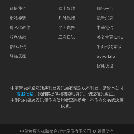
計是一門幫公
常問：「我們
股票質借、銀
關於我們
線上媒體
簡訊平台
司賺錢的戰
又不是上市櫃
行的有價證券
略！真正厲
公司，為...
貸款，以...
網站導覽
戶外媒體
最新消息
害...
隱私權政策
平面廣告
中華電信
服務條款
工商日誌
英文黃頁(ENG)
聯絡我們
平面刊物索取
登錄店家
SuperLife
醫健快搜
中華黃頁網路電話簿刊登資訊如有錯誤或不刊登，請洽本公司
客服信箱
，我們將提供相關協助資訊、儘速確認更正。
本網站內容及資訊僅作為使用者查詢參考，不作為交易或決策
依據。
中華黃頁多媒體整合行銷股份有限公司 © 版權所有