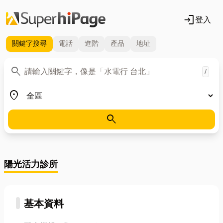
login
登入
關鍵字
搜尋
電話
進階
產品
地址
關鍵字
search
/
地區
place
search
陽光活力診所
基本資料