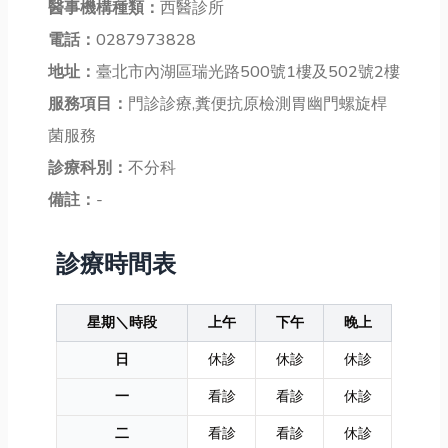
醫事機構種類：
西醫診所
電話：
0287973828
地址：
臺北市內湖區瑞光路500號1樓及502號2樓
服務項目：
門診診療,糞便抗原檢測胃幽門螺旋桿
菌服務
診療科別：
不分科
備註：
-
診療時間表
星期＼時段
上午
下午
晚上
日
休診
休診
休診
一
看診
看診
休診
二
看診
看診
休診