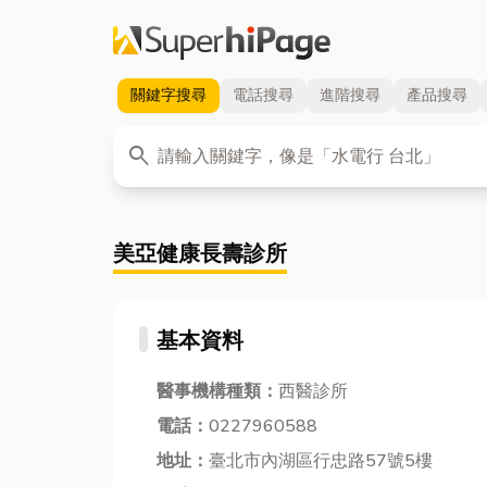
關鍵字
搜尋
電話
搜尋
進階
搜尋
產品
搜尋
關鍵字
search
美亞健康長壽診所
基本資料
醫事機構種類：
西醫診所
電話：
0227960588
地址：
臺北市內湖區行忠路57號5樓