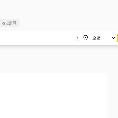
地址
搜尋
地區
place
/