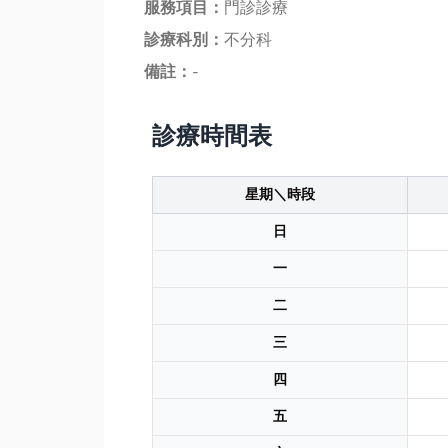
服務項目：
門診診療
診療科別：
不分科
備註：
-
診療時間表
星期＼時段
日
一
二
三
四
五