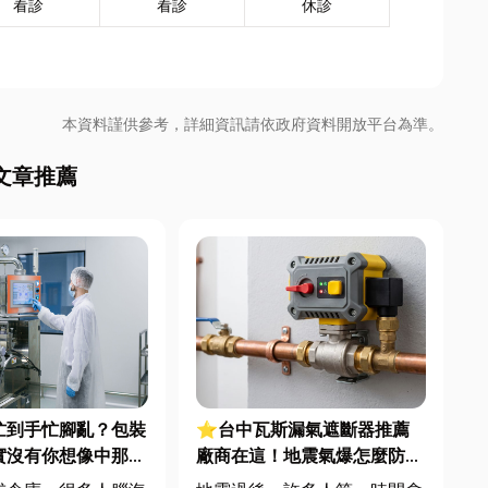
看診
看診
休診
本資料謹供參考，詳細資訊請依政府資料開放平台為準。
文章推薦
忙到手忙腳亂？包裝
⭐台中瓦斯漏氣遮斷器推薦
實沒有你想像中那麼
廠商在這！地震氣爆怎麼防？
警報器與遮斷器差異、補助條