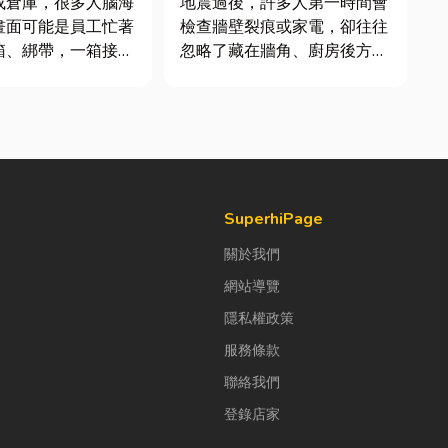
或倉庫，很多人腦海
地震過後，許多人第一時間會
件及挑選全攻略
畫面可能是員工忙著
檢查牆壁裂痕或家電，卻往往
箱、綁帶，一箱接著
忽略了藏在牆角、廚房後方的
出貨。但你知道嗎？
瓦斯管線。日前日本熊本永旺
企業早已不再靠大量
夢樂城在地震後引發嚴重氣
包裝工作，而是透過
爆，正是因為震波拉扯導致瓦
機械來提升效率。
斯管線受損、氣體微量外洩所
來網路購物越來越普
致。當瓦斯默默充斥在空間
是食品、生活用品、
中，哪怕只是一絲靜電或按下
開關的火花...
SuperhiPage
關於我們
網站導覽
隱私權政策
服務條款
聯絡我們
登錄店家