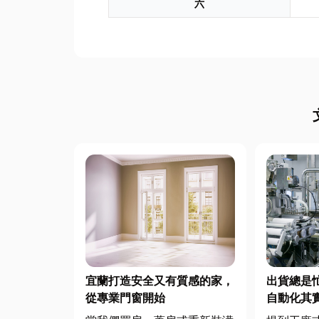
六
宜蘭打造安全又有質感的家，
出貨總是
從專業門窗開始
自動化其
遙遠！