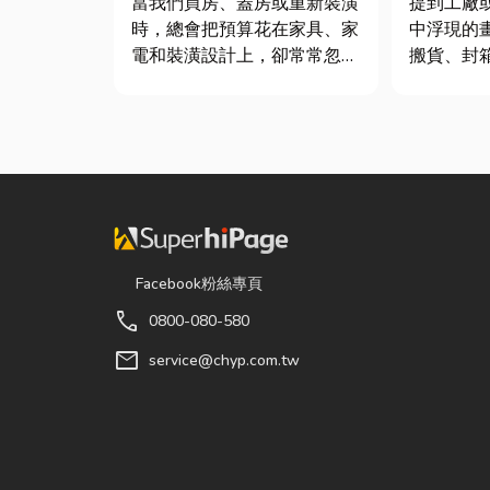
當我們買房、蓋房或重新裝潢
提到工廠
時，總會把預算花在家具、家
中浮現的
電和裝潢設計上，卻常常忽略
搬貨、封
了每天都在使用的「門窗」。
一箱趕著
其實，一扇好的門窗不只是遮
現在許多
風避雨而已，更影響著居家安
人力完成
全、採光、通風與生活品質。
各種包裝
尤其台灣氣候潮濕多雨，選擇
尤其近年
耐用又美觀的門窗產品，更是
及，無論
打...
電子...
Facebook粉絲專頁
call
0800-080-580
mail
service@chyp.com.tw