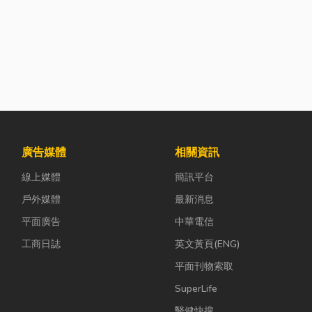
廣告媒體
相關資訊
線上媒體
簡訊平台
戶外媒體
最新消息
平面廣告
中華電信
工商日誌
英文黃頁(ENG)
平面刊物索取
SuperLife
醫健快搜