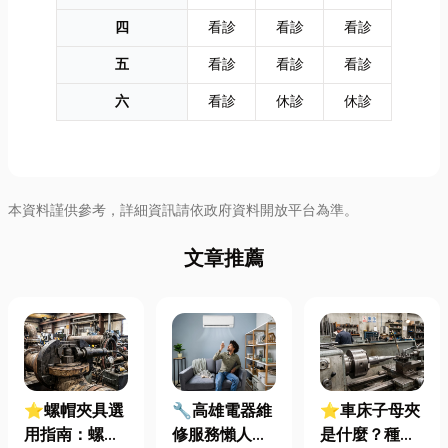
四
看診
看診
看診
五
看診
看診
看診
六
看診
休診
休診
本資料謹供參考，詳細資訊請依政府資料開放平台為準。
文章推薦
⭐螺帽夾具選
🔧高雄電器維
⭐車床子母夾
用指南：螺母
修服務懶人包
是什麼？種