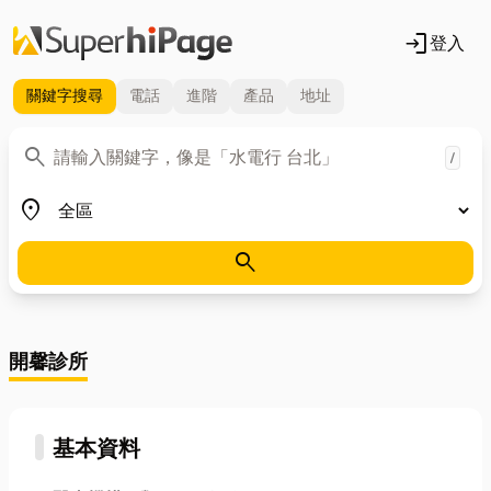
login
登入
關鍵字
搜尋
電話
進階
產品
地址
關鍵字
search
/
地區
place
search
開馨診所
基本資料