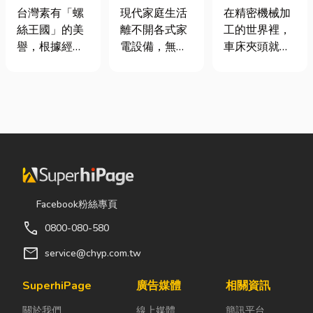
挾具頻繁耗
｜冷氣、冰
類、規格挑選
台灣素有「螺
現代家庭生活
在精密機械加
損？3大關鍵
箱、洗衣機專
與台灣採購推
絲王國」的美
離不開各式家
工的世界裡，
提升扣件成型
業維修
薦完整指南
譽，根據經濟
電設備，無論
車床夾頭就像
良率與壽命
部統計處與海
是炎熱夏季不
是機台的「萬
關進出口最新
可或缺的冷
能雙手」，負
數據顯示，台
氣、保存食材
責緊緊抓牢每
灣扣件年出口
的新鮮冰箱，
一個旋轉切削
額高達 42.1
還是每天幫助
的工件。然
億美元，其中
清洗衣物的洗
而，當工廠接
螺帽（HS
衣機，一旦發
到少量多樣、
731816）產
生故障，都可
異形材或精密
品即占總出口
能嚴重影響日
棒材的訂單
Facebook粉絲專頁
比重逾 20%。
常生活品質。
時，傳統夾頭
call
0800-080-580
在面對全球客
因此，選擇專
往往需要耗費
戶對扣件精度
業的高雄電器
大量時間拆裝
mail
service@chyp.com.tw
與耐用度要求
維修服務，不
與重新校正。
日益嚴苛的趨
僅能快速排除
這時，車床子
SuperhiPage
廣告媒體
相關資訊
勢下，扣件成
問題，更能延
母夾就是讓這
關於我們
線上媒體
簡訊平台