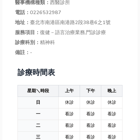
醫事機構種類：
西醫診所
電話：
0226532987
地址：
臺北市南港區南港路2段38巷6之1號
服務項目：
復健－語言治療業務,門診診療
診療科別：
精神科
備註：
-
診療時間表
星期＼時段
上午
下午
晚上
日
休診
休診
休診
一
看診
看診
看診
二
看診
看診
看診
三
看診
看診
看診