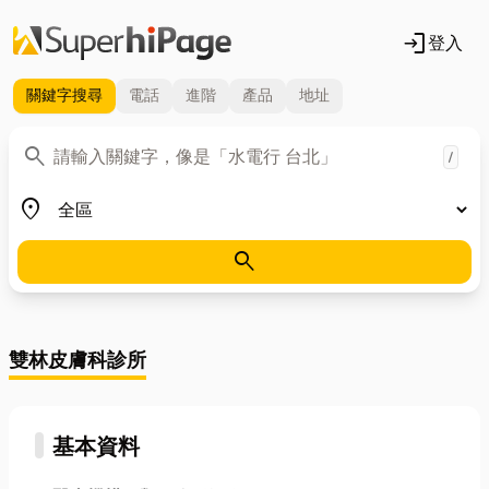
login
登入
關鍵字
搜尋
電話
進階
產品
地址
關鍵字
search
/
地區
place
search
雙林皮膚科診所
基本資料