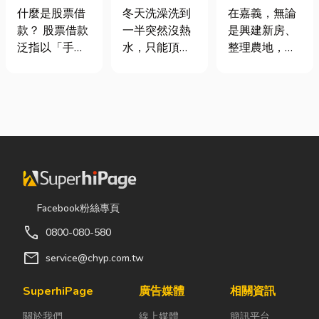
股票借款、股
是什麼、費用
地開挖、土方
什麼是股票借
冬天洗澡洗到
在嘉義，無論
票質借、當鋪
怎麼算？家庭
清運
款？ 股票借款
一半突然沒熱
是興建新房、
借款完整比較
能源選擇與配
泛指以「手中
水，只能頂著
整理農地，還
管工程全解析
持有的股票」
泡沫跑出去叫
是改善排水設
作為擔保品，
瓦斯？這是許
施，都少不了
向金融機構或
多使用傳統桶
挖土機的協
當舖借出現金
裝瓦斯家庭的
助。一台專業
的融資方式，
共同噩夢。隨
的嘉義挖土
讓投資人不必
著居家生活品
機，不僅能快
賣出股票，就
質提升，越來
速完成開挖、
能取得資金應
越多屋主在老
整地與回填工
急，同時保留
屋翻修或新屋
作，更能大幅
Facebook粉絲專頁
未來股價上漲
裝潢時，選擇
縮短施工時
call
0800-080-580
的獲利空間。
規劃天然氣配
間，提高工程
依承作單位不
管工程。到底
效率。對許多
mail
service@chyp.com.tw
同，主要可分
天然氣是什
在地居民而
為證券公司的
麼？它跟傳統
言，從農田整
SuperhiPage
廣告媒體
相關資訊
股票質借、銀
瓦斯行送的桶
理、果園整
關於我們
線上媒體
簡訊平台