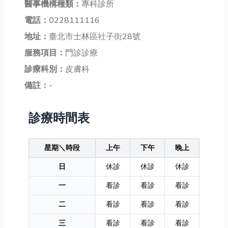
醫事機構種類：
專科診所
電話：
0228111116
地址：
臺北市士林區社子街28號
服務項目：
門診診療
診療科別：
皮膚科
備註：
-
診療時間表
星期＼時段
上午
下午
晚上
日
休診
休診
休診
一
看診
看診
看診
二
看診
看診
看診
三
看診
看診
看診