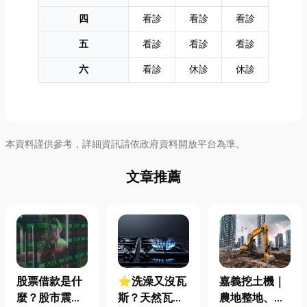
四
看診
看診
看診
五
看診
看診
看診
六
看診
休診
休診
本資料謹供參考，詳細資訊請依政府資料開放平台為準。
文章推薦
股票借款是什
⭐洗澡又沒瓦
嘉義挖土機｜
麼？股市震盪|
斯？天然瓦斯
農地整地、基