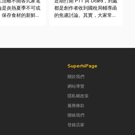
生活離不開各式家電
近期打開 PTT 與 Dcard，到處
士推薦
論是炎熱夏季不可或
都是創作者收到國稅局輔導函
、保存食材的新鮮冰
的焦慮討論。其實，大家常說
每天幫助清洗衣物的
的「網紅稅」不是一種新創的
一旦發生故障，都可
獨立稅目，而是政府針對網路
響日常生活品質。
數位收入落實的課稅機制。
擇專業的高雄電器維
網紅稅是指個人或經營團隊透
不僅能快速排除問
過網路平台（如 YouTube、
延長家電使用壽命，
Instag...
SuperhiPage
關於我們
網站導覽
隱私權政策
服務條款
聯絡我們
登錄店家