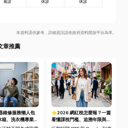
看診
休診
休診
本資料謹供參考，詳細資訊請依政府資料開放平台為準。
文章推薦
電器維修服務懶人包
⭐2026 網紅稅怎麼報？一篇
冰箱、洗衣機專業維
看懂課稅門檻、追溯年限與合
法節稅，文末加碼會計/記帳