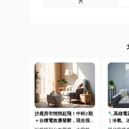
六
沙鹿房市悄悄起飛！中科2期
🔧高雄
＋台積電效應發酵，現在很多
｜冷氣、
人開始看海線
修