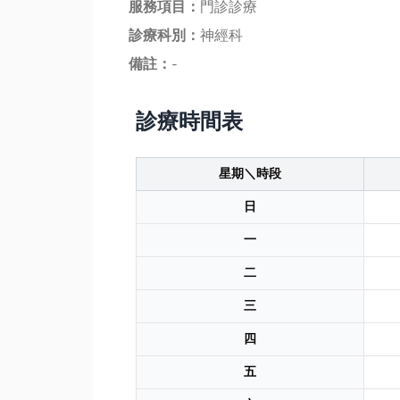
服務項目：
門診診療
診療科別：
神經科
備註：
-
診療時間表
星期＼時段
日
一
二
三
四
五