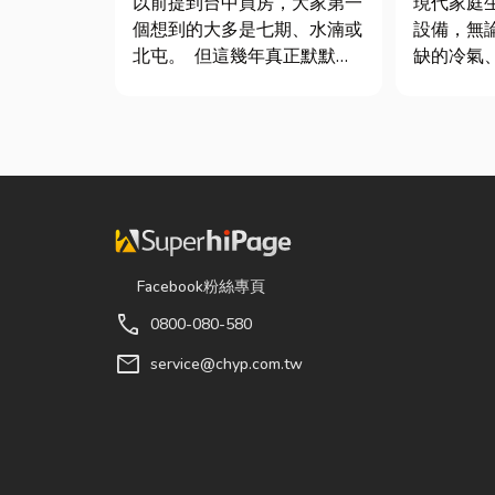
以前提到台中買房，大家第一
現代家庭
個想到的大多是七期、水湳或
設備，無
北屯。 但這幾年真正默默崛
缺的冷氣
起、討論度越來越高的，其實
箱，還是
是「沙鹿」。 很多人實際到
洗衣機，
沙鹿走一趟後才發現： 現在
能嚴重影
的沙鹿，真的和以前不一樣
因此，選
了。 不只是交通變方便，生
修服務，
活機能也越來越成熟，加上
題，更能
房...
降...
Facebook粉絲專頁
call
0800-080-580
mail
service@chyp.com.tw