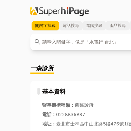
關鍵字
搜尋
電話
搜尋
進階
搜尋
產品
搜尋
關鍵字
search
一森診所
基本資料
醫事機構種類：
西醫診所
電話：
0228836897
地址：
臺北市士林區中山北路5段476號1