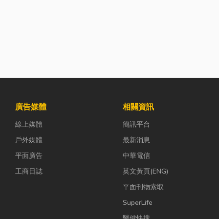
廣告媒體
相關資訊
線上媒體
簡訊平台
戶外媒體
最新消息
平面廣告
中華電信
工商日誌
英文黃頁(ENG)
平面刊物索取
SuperLife
醫健快搜