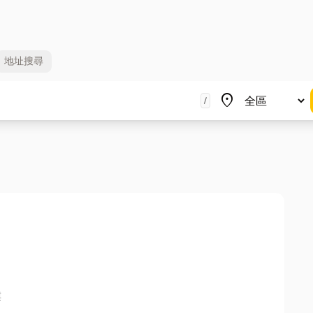
地址
搜尋
地區
place
/
樓