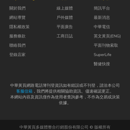
濕度控制不
能享受到豐盛
YouTube、
關於我們
線上媒體
簡訊平台
好，發霉、
又充滿在地特
Instag...
變...
色的...
網站導覽
戶外媒體
最新消息
隱私權政策
平面廣告
中華電信
服務條款
工商日誌
英文黃頁(ENG)
聯絡我們
平面刊物索取
登錄店家
SuperLife
醫健快搜
中華黃頁網路電話簿刊登資訊如有錯誤或不刊登，請洽本公司
客服信箱
，我們將提供相關協助資訊、儘速確認更正。
本網站內容及資訊僅作為使用者查詢參考，不作為交易或決策
依據。
中華黃頁多媒體整合行銷股份有限公司 © 版權所有