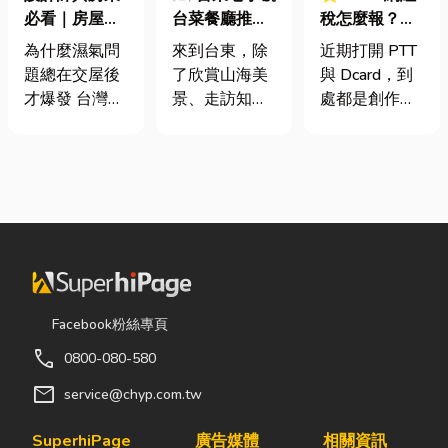
必看｜房屋濕
台菜餐廳推薦
稅怎麼報？一
氣重怎麼辦？
｜在地人聚餐
篇看懂課稅門
為什麼濕氣問
來到台東，除
近期打開 PTT
全屋除濕機＋
首選，經典合
檻、追溯年限
題總在交屋後
了欣賞山海美
與 Dcard，到
全熱交換器整
菜一次滿足
與合法節稅，
才爆發 台灣氣
景、走訪知名
處都是創作者
合安裝|提升居
文末加碼會計/
候潮濕，尤其
景點之外，品
收到國稅局輔
住品質與續租
記帳士推薦
新成屋、裝潢
嚐在地台菜也
導函的焦慮討
率
完工後密閉性
是旅程中不可
論。其實，大
提高，若沒有
錯過的一環。
家常說的「網
同步規劃空氣
相較於一般小
紅稅」不是一
與濕度管理，
吃店，老字號
種新創的獨立
濕氣會躲進看
台菜餐廳更能
稅目，而是政
不到的地方持
展現台東的人
府針對網路數
續發酵。常見
情味與飲食文
位收入落實的
Facebook粉絲專頁
的三種場景：
化。無論是家
課稅機制。 網
call
0800-080-580
更衣間、衣帽
庭聚餐、朋友
紅稅是指個人
間： 精品包、
聚會、公司聚
或經營團隊透
mail
service@chyp.com.tw
皮件、酒類收
餐，或是旅遊
過網路平台
藏最怕潮濕，
團體用餐，都
（如
SuperhiPage
廣告媒體
相關資訊