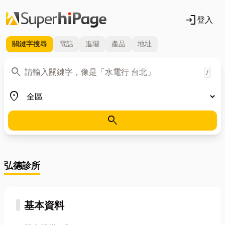
login
登入
關鍵字
搜尋
電話
進階
產品
地址
關鍵字
search
/
地區
place
search
弘德診所
基本資料