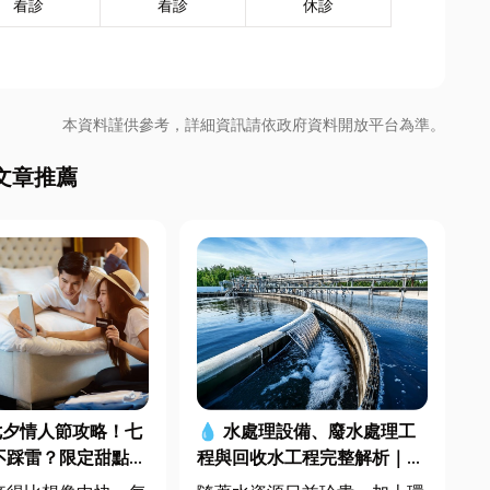
看診
看診
休診
本資料謹供參考，詳細資訊請依政府資料開放平台為準。
文章推薦
七夕情人節攻略！七
💧 水處理設備、廢水處理工
不踩雷？限定甜點哪
程與回收水工程完整解析｜打
中甜點推薦一次看！
造高效率水資源管理方案