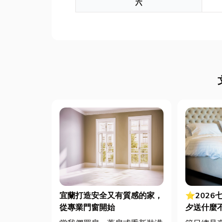
六
宜蘭打造安全又有質感的家，
⭐2026
從專業門窗開始
夕送什麼
裡買？台