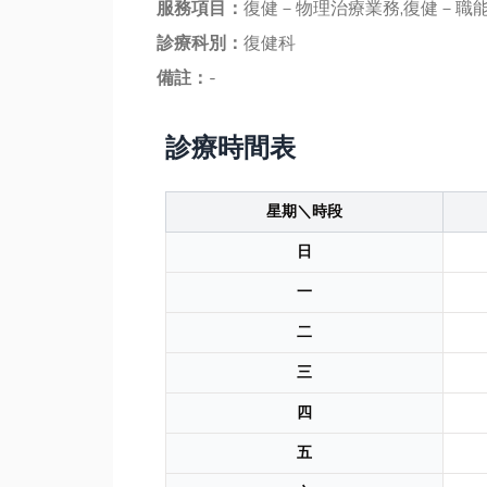
服務項目：
復健－物理治療業務,復健－職能
診療科別：
復健科
備註：
-
診療時間表
星期＼時段
日
一
二
三
四
五