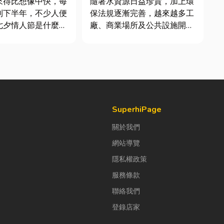
來得比想像中快，每
隨著水資源日益珍貴，加上環
到下半年，不少人便
保法規逐漸完善，越來越多工
七夕情人節是什麼時
廠、商業場所及公共設施開始
「七夕情人節禮物該
重視水資源管理。透過完善的
」。相較於西洋情人
水處理設備規劃，不僅能改善
充滿了東方的浪漫色
水質、提升用水效率，更能搭
感。然而，隨著生活
配廢水處理工程與回收水工
，不少人常因工作繁
程，降低用水成本，實現節能
節日，或是苦惱於
減碳與永續經營的目標。 本
文...
SuperhiPage
關於我們
網站導覽
隱私權政策
服務條款
聯絡我們
登錄店家