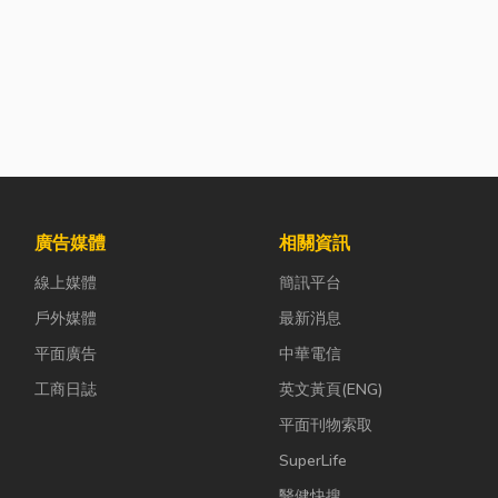
廣告媒體
相關資訊
線上媒體
簡訊平台
戶外媒體
最新消息
平面廣告
中華電信
工商日誌
英文黃頁(ENG)
平面刊物索取
SuperLife
醫健快搜