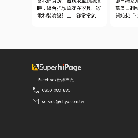
當我們買房、蓋房或重新裝潢
節日總是
時，總會把預算花在家具、家
當曆日翻
電和裝潢設計上，卻常常忽略
開始想「
了每天都在使用的「門窗」。
候？」、
其實，一扇好的門窗不只是遮
買什麼？
風避雨而已，更影響著居家安
節，七夕
全、採光、通風與生活品質。
彩與儀式
尤其台灣氣候潮濕多雨，選擇
節奏加快
耐用又美觀的門窗產品，更是
忙而忘記
打...
「七夕情...
Facebook粉絲專頁
call
0800-080-580
mail
service@chyp.com.tw