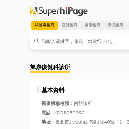
關鍵字
搜尋
電話
搜尋
進階
搜尋
產品
搜尋
關鍵字
search
旭康復健科診所
基本資料
醫事機構種類：
西醫診所
電話：
0228280067
地址：
臺北市北投區石牌路1段40號（1、2