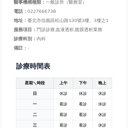
醫事機構種類：
一般診所（醫務室）
電話：
0227666738
地址：
臺北市信義區松山路130號3樓、3樓之1
服務項目：
門診診療,血液透析,腹膜透析業務
診療科別：
內科
備註：
-
診療時間表
星期＼時段
上午
下午
晚上
日
休診
休診
休診
一
看診
看診
休診
二
看診
看診
休診
三
看診
看診
休診