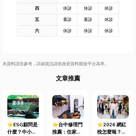
四
休診
休診
休診
五
看診
看診
休診
六
休診
休診
休診
本資料謹供參考，詳細資訊請依政府資料開放平台為準。
文章推薦
⭐ESG顧問是
⭐台中修理門
⭐2026 網紅
什麼？中小企
推薦：住家鐵
稅怎麼報？一