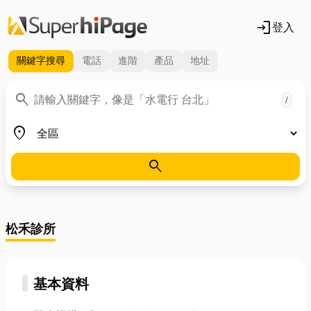
login
登入
關鍵字
搜尋
電話
進階
產品
地址
關鍵字
search
/
地區
place
search
松禾診所
基本資料