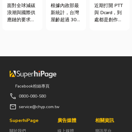
業挑選四大永
門卡住、大門
篇看懂課稅門
面對全球減碳
根據內政部最
近期打開 PTT
續顧問服務的
下垂怎麼辦？
檻、追溯年限
浪潮與國際供
新統計，台灣
與 Dcard，到
實用指南
維修費用與不
與合法節稅，
應鏈的要求，
屋齡超過 30
處都是創作者
銹鋼工程一次
文末加碼會計/
許多台灣中小
年的老屋比例
收到國稅局輔
看
記帳士推薦
企業主紛紛收
已經過半。隨
導函的焦慮討
到來自品牌客
著房屋屋齡增
論。其實，大
戶的調查表，
加，金屬門窗
家常說的「網
要求提供「碳
疲勞與結構鏽
紅稅」不是一
盤查數據」或
蝕問題也日漸
種新創的獨立
「永續報告
明顯。許多屋
稅目，而是政
書」。這讓不
主每天回家開
府針對網路數
少傳產老闆感
門，都覺得門
位收入落實的
Facebook粉絲專頁
到焦慮：「到
片重得像在拉
課稅機制。 網
call
0800-080-580
底 ESG 永續是
拔河，甚至伴
紅稅是指個人
什麼？我們公
隨刺耳的金屬
或經營團隊透
mail
service@chyp.com.tw
司規模不大，
摩擦聲。 其
過網路平台
真的需要找
實，門片故障
（如
SuperhiPage
廣告媒體
相關資訊
ESG 顧問
並不代表一定
YouTube、
關於我們
線上媒體
簡訊平台