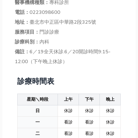
醫事機構種類：
專科診所
電話：
0223098600
地址：
臺北市中正區中華路2段325號
服務項目：
門診診療
診療科別：
內科
備註：
6／19全天休診.6／20開診時間9:15-
12:00（下午晚上休診）
診療時間表
星期＼時段
上午
下午
晚上
日
休診
休診
休診
一
看診
看診
休診
二
看診
看診
休診