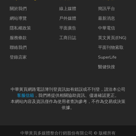
置。 工廠排風
是更換老舊開
能減碳與永續
扇｜改善溫度
關於我們
線上媒體
簡訊平台
關、安裝節能
經營的目標。
的原理 ...
燈具、處...
本文...
網站導覽
戶外媒體
最新消息
隱私權政策
平面廣告
中華電信
服務條款
工商日誌
英文黃頁(ENG)
聯絡我們
平面刊物索取
登錄店家
SuperLife
醫健快搜
中華黃頁網路電話簿刊登資訊如有錯誤或不刊登，請洽本公司
客服信箱
，我們將提供相關協助資訊、儘速確認更正。
本網站內容及資訊僅作為使用者查詢參考，不作為交易或決策
依據。
中華黃頁多媒體整合行銷股份有限公司 © 版權所有