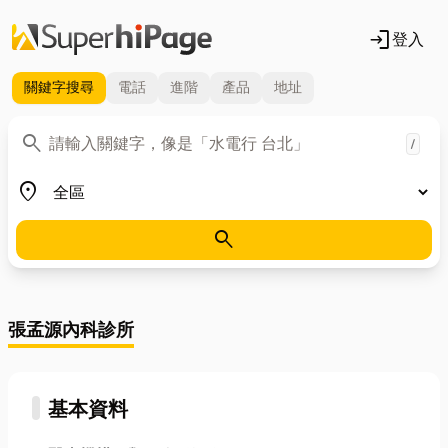
login
登入
關鍵字
搜尋
電話
進階
產品
地址
關鍵字
search
/
地區
place
search
張孟源內科診所
基本資料