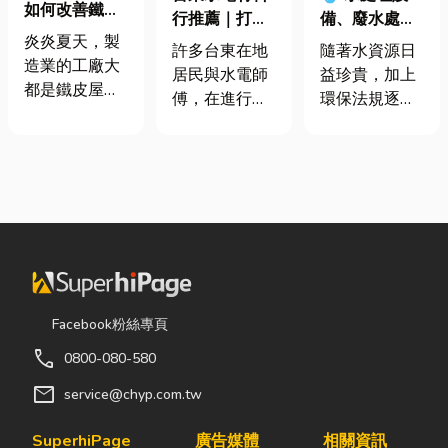
如何改善鐵皮
行推薦｜打造
備、廢水處理
屋頂廠房的溫
炎炎夏天，製
安全耐用的居
工程與回收水
許多台東在地
隨著水資源日
度
造業的工廠大
家環境
工程完整解析
居民與水電師
益珍貴，加上
都是鐵皮屋
｜打造高效率
傅，在進行居
環保法規逐漸
頂，吸熱快、
水資源管理方
家修繕、新屋
完善，越來越
內部悶、散熱
案
裝潢或老屋翻
多工廠、商業
不易，所以工
修時，都會到
場所及公共設
廠裡的溫度會
熟悉的水電材
施開始重視水
比市溫高出5
料行採購。除
資源管理。透
度以上。因此
了商品種類較
過完善的水處
裝工廠排風扇
齊全，也能依
理設備規劃，
是最快速心較
照施工需求，
不僅能改善水
省錢的方式，
快速找到合適
質、提升用水
Facebook粉絲專頁
以下小編會說
的電線、開關
效率，更能搭
明工廠排風扇
call
0800-080-580
插座、燈具、
配廢水處理工
改善室內溫度
馬達、衛浴設
程與回收水工
mail
service@chyp.com.tw
的原理及建議
備及熱水器相
程，降低用水
可安裝的位
關產品。 無論
成本，實現節
SuperhiPage
廣告媒體
相關資訊