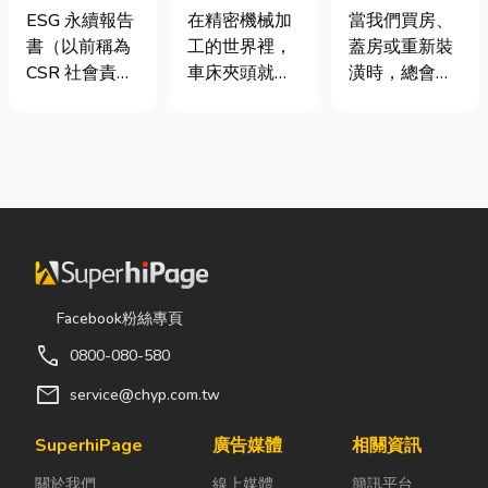
要上市櫃才寫
類、規格挑選
家，從專業門
ESG 永續報告
在精密機械加
當我們買房、
嗎？3步驟擺
與台灣採購推
窗開始
書（以前稱為
工的世界裡，
蓋房或重新裝
脫綠色轉型焦
薦完整指南
CSR 社會責任
車床夾頭就像
潢時，總會把
慮
報告書）是指
是機台的「萬
預算花在家
企業公開揭露
能雙手」，負
具、家電和裝
其在環境保護
責緊緊抓牢每
潢設計上，卻
（E）、社會
一個旋轉切削
常常忽略了每
責任（S）與
的工件。然
天都在使用的
公司治理
而，當工廠接
「門窗」。 其
（G）三個維
到少量多樣、
實，一扇好的
度營運成果的
異形材或精密
門窗不只是遮
正式文件。它
棒材的訂單
風避雨而已，
Facebook粉絲專頁
就像是企業的
時，傳統夾頭
更影響著居家
call
0800-080-580
「健康體檢
往往需要耗費
安全、採光、
表」與「永續
大量時間拆裝
通風與生活品
mail
service@chyp.com.tw
成績單」。許
與重新校正。
質。尤其台灣
多中小企業主
這時，車床子
氣候潮濕多
SuperhiPage
廣告媒體
相關資訊
常問：「我們
母夾就是讓這
雨，選擇耐用
關於我們
線上媒體
簡訊平台