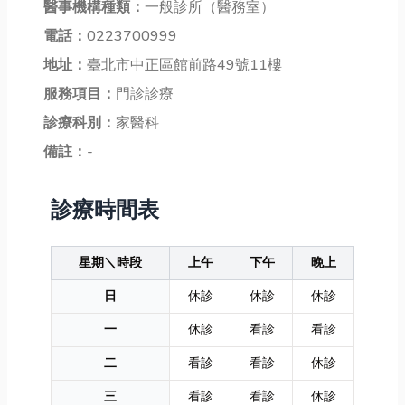
醫事機構種類：
一般診所（醫務室）
電話：
0223700999
地址：
臺北市中正區館前路49號11樓
服務項目：
門診診療
診療科別：
家醫科
備註：
-
診療時間表
星期＼時段
上午
下午
晚上
日
休診
休診
休診
一
休診
看診
看診
二
看診
看診
休診
三
看診
看診
休診