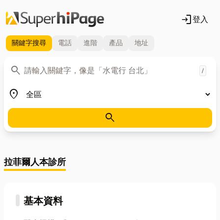
login
登入
關鍵字
搜尋
電話
進階
產品
地址
關鍵字
search
/
地區
place
search
拉菲爾人本診所
基本資料