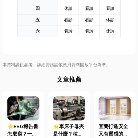
四
休診
看診
看診
五
看診
看診
休診
六
看診
看診
休診
本資料謹供參考，詳細資訊請依政府資料開放平台為準。
文章推薦
⭐ESG報告書
⭐車床子母夾
宜蘭打造安全
怎麼寫？一定
是什麼？種
又有質感的