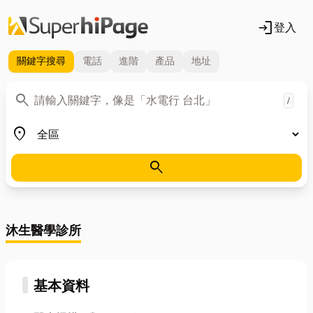
login
登入
關鍵字
搜尋
電話
進階
產品
地址
關鍵字
search
/
地區
place
search
沐生醫學診所
基本資料