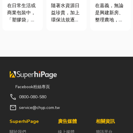
質、用途與耐
地開挖、土方
工程與回收水
在日常生活或
在嘉義，無論
隨著水資源日
重度一次看懂
清運
工程完整解析
商業包裝中，
是興建新房、
益珍貴，加上
｜打造高效率
「塑膠袋」與
整理農地，還
環保法規逐漸
水資源管理方
「手提袋」幾
是改善排水設
完善，越來越
案
乎隨處可見。
施，都少不了
多工廠、商業
看起來只是簡
挖土機的協
場所及公共設
單的包裝工
助。一台專業
施開始重視水
具，但實際上
的嘉義挖土
資源管理。透
在材質、承重
機，不僅能快
過完善的水處
能力與使用場
速完成開挖、
理設備規劃，
景上，其實差
整地與回填工
不僅能改善水
異非常大。如
作，更能大幅
質、提升用水
Facebook粉絲專頁
果選錯，不只
縮短施工時
效率，更能搭
call
0800-080-580
影響使用便利
間，提高工程
配廢水處理工
性，還可能造
效率。對許多
程與回收水工
mail
service@chyp.com.tw
成成本浪費或
在地居民而
程，降低用水
商品損壞。 這
言，從農田整
成本，實現節
SuperhiPage
廣告媒體
相關資訊
篇文章帶你一
理、果園整
能減碳與永續
關於我們
線上媒體
簡訊平台