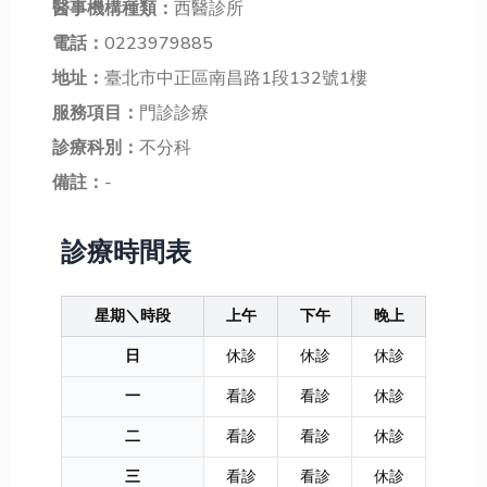
醫事機構種類：
西醫診所
電話：
0223979885
地址：
臺北市中正區南昌路1段132號1樓
服務項目：
門診診療
診療科別：
不分科
備註：
-
診療時間表
星期＼時段
上午
下午
晚上
日
休診
休診
休診
一
看診
看診
休診
二
看診
看診
休診
三
看診
看診
休診