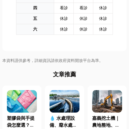
四
看診
看診
休診
五
休診
休診
休診
六
休診
休診
休診
本資料謹供參考，詳細資訊請依政府資料開放平台為準。
文章推薦
塑膠袋與手提
嘉義挖土機｜
💧 水處理設
袋怎麼選？材
農地整地、基
備、廢水處理